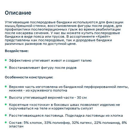
Описание
Утягивающие послеродовые бандажи используются для фиксации
мышц брюшной стенки, восстановления фигуры после родов, для
профилактики послеоперационных грыж во время реабилитации
после кесарева сечения. У нас вы можете купить послеродовые
бандажи в виде пояса или трусов. В ассортименте «Крейт»
представлены как послеродовые, так и дородовые бандажи
различных размеров по доступной цене.
Воздействие:
Эффективно утягивает живот и создает талию
Восстанавливает фигуру после родов
Особенности конструкции:
Верхняя часть изготовлена из бандажной перфорированной ленты,
нижняя - из кружевного полотна
Высота утягивающей верхней части - 30 см
Корсетные «косточки» в боковых швах позволяют изделию не
скручиваться на теле и корректировать силуэт
Расстегивающаяся ластовица. Подкладка ластовицы из хлопка
Состав: 5% хлопок, 33% полиэфир, 32% латекс, 22% полиамид, 8%
эластан