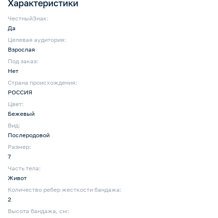
Характеристики
ЧестныйЗнак:
Да
Целевая аудитория:
Взрослая
Под заказ:
Нет
Страна происхождения:
РОССИЯ
Цвет:
Бежевый
Вид:
Послеродовой
Размер:
7
Часть тела:
Живот
Количество ребер жесткости бандажа:
2
Высота бандажа, см: