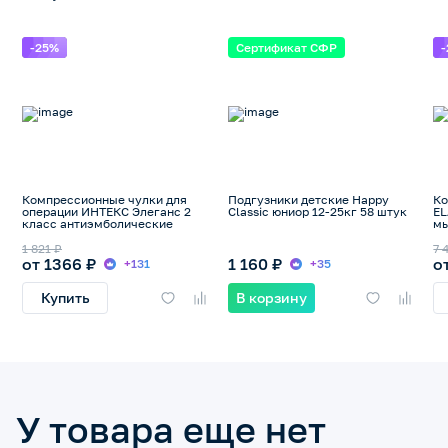
-25%
Сертификат СФР
Компрессионные чулки для
Подгузники детские Happy
Ко
операции ИНТЕКС Элеганс 2
Classic юниор 12-25кг 58 штук
EL
класс антиэмболические
м
1 821 ₽
7 
от 1366 ₽
1 160 ₽
о
+131
+35
Купить
В корзину
У товара еще нет