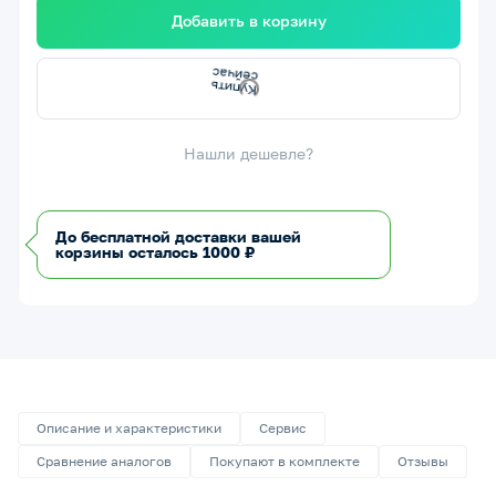
Добавить в корзину
К
у
и
т
ь
е
й
ч
а
п
с
с
Нашли дешевле?
До бесплатной доставки вашей
корзины осталось 1000 ₽
Описание и характеристики
Сервис
Сравнение аналогов
Покупают в комплекте
Отзывы