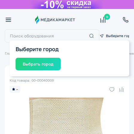
0
Выберите горо
Выберите город
Главная
Товары для беременных и кормящих мам
Бельё для берем
Выбрать город
Бандаж послеродовой КРЕЙТ Д-58 №7
Код товара: 00-00040009
-