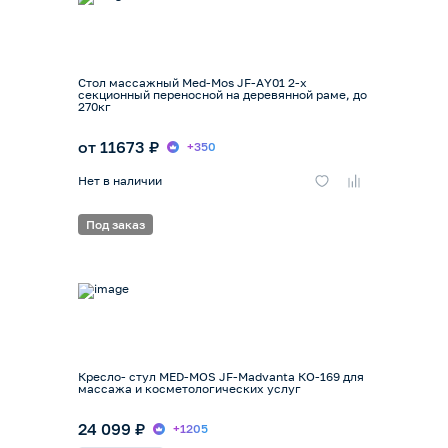
Стол массажный Med-Mos JF-АY01 2-х
секционный переносной на деревянной раме, до
270кг
от 11673 ₽
+350
Нет в наличии
Под заказ
Кресло- стул MED-MOS JF-Madvanta КО-169 для
массажа и косметологических услуг
24 099 ₽
+1205