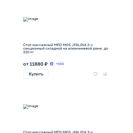
Стол массажный MED-MOS JFAL01A 2-х
секционный складной на алюминиевой раме, до
220 кг
от 11880 ₽
+666
Купить
Стол массажный MED-MOS JFAL01A 3-х