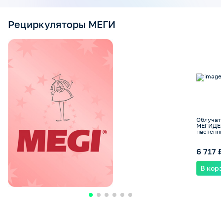
Рециркуляторы МЕГИ
Облучат
МЕГИДЕЗ
настенн
6 717 
В кор