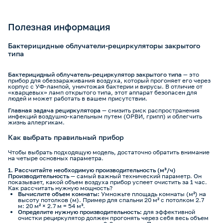
Полезная информация
Бактерицидные облучатели-рециркуляторы закрытого
типа
Бактерицидный облучатель-рециркулятор закрытого типа
— это
прибор для обеззараживания воздуха, который прогоняет его через
корпус с УФ-лампой, уничтожая бактерии и вирусы. В отличие от
«кварцевых» ламп открытого типа, этот аппарат безопасен для
людей и может работать в вашем присутствии.
Главная задача рециркулятора
— снизить риск распространения
инфекций воздушно-капельным путем (ОРВИ, грипп) и облегчить
жизнь аллергикам.
Как выбрать правильный прибор
Чтобы выбрать подходящую модель, достаточно обратить внимание
на четыре основных параметра.
1. Рассчитайте необходимую производительность (м³/ч)
Производительность
— самый важный технический параметр. Он
показывает, какой объем воздуха прибор успеет очистить за 1 час.
Как рассчитать нужную мощность?
Вычислите объем комнаты:
Умножьте площадь комнаты (м²) на
высоту потолков (м). Пример для спальни 20 м² с потолком 2.7
м: 20 м² × 2.7 м = 54 м³.
Определите нужную производительность:
для эффективной
очистки рециркулятор должен прогонять через себя весь объем