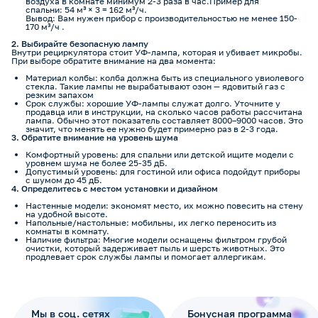
воздуха в комнате минимум 2-3 раза в час.Пример для
спальни: 54 м³ × 3 = 162 м³/ч.
Вывод: Вам нужен прибор с производительностью не менее 150-
170 м³/ч .
2. Выбирайте безопасную лампу
Внутри рециркулятора стоит УФ-лампа, которая и убивает микробы.
При выборе обратите внимание на два момента:
Материал колбы: колба должна быть из специального увиолевого
стекла. Такие лампы не вырабатывают озон — ядовитый газ с
резким запахом
Срок службы: хорошие УФ-лампы служат долго. Уточните у
продавца или в инструкции, на сколько часов работы рассчитана
лампа. Обычно этот показатель составляет 8000–9000 часов. Это
значит, что менять ее нужно будет примерно раз в 2-3 года.
3. Обратите внимание на уровень шума
Комфортный уровень: для спальни или детской ищите модели с
уровнем шума не более 25-35 дБ.
Допустимый уровень: для гостиной или офиса подойдут приборы
с шумом до 45 дБ.
4. Определитесь с местом установки и дизайном
Настенные модели: экономят место, их можно повесить на стену
на удобной высоте.
Напольные/настольные: мобильны, их легко переносить из
комнаты в комнату.
Наличие фильтра: Многие модели оснащены фильтром грубой
очистки, который задерживает пыль и шерсть животных. Это
продлевает срок службы лампы и помогает аллергикам.
Мы в соц. сетях
Бонусная программа