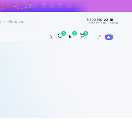
8 800 550–20–15
лям
Магазины
Бесплатно по России
0
0
0