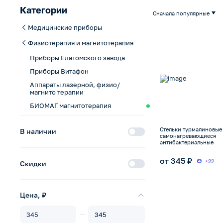
Категории
Сначала популярные
Медицинские приборы
Физиотерапия и магнитотерапия
Приборы Елатомского завода
Приборы Витафон
Аппараты лазерной, физио/
магнито терапии
БИОМАГ магнитотерапия
Cтельки турмалиновы
В наличии
самонагревающиеся
антибактериальные
от 345 ₽
+22
Скидки
Цена, ₽