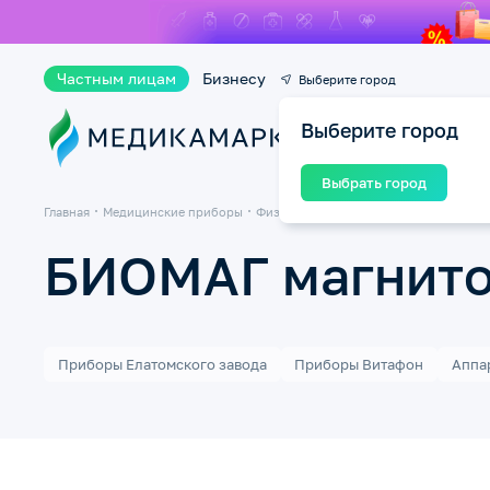
Частным лицам
Бизнесу
Выберите город
Выберите город
Ката
Выбрать город
Главная
Медицинские приборы
Физиотерапия и магнитотерапия
БИО
БИОМАГ магнито
Приборы Елатомского завода
Приборы Витафон
Аппа