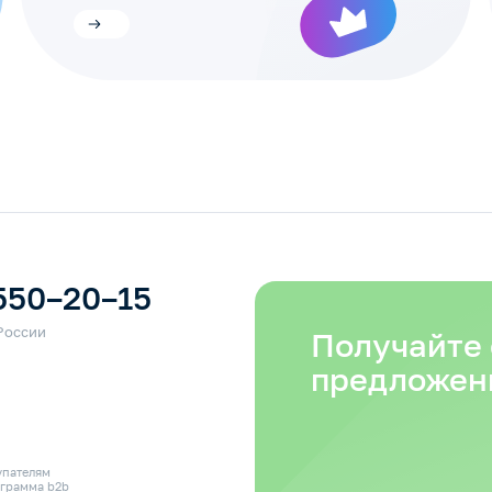
550–20–15
Получайте
предложен
упателям
грамма b2b