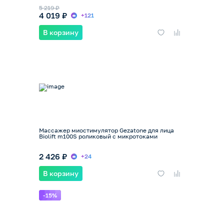
5 219 ₽
4 019 ₽
+121
В корзину
Массажер миостимулятор Gezatone для лица
Biolift m100S роликовый с микротоками
2 426 ₽
+24
В корзину
-15%