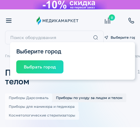
0
Выберите горо
Выберите город
Главная
Красота и здоровье
Косметологические приборы
Приборы
Выбрать город
Приборы по уходу за лицом и
телом
Приборы Дарсонваль
Приборы по уходу за лицом и телом
Приборы для маникюра и педикюра
Косметологические стерилизаторы