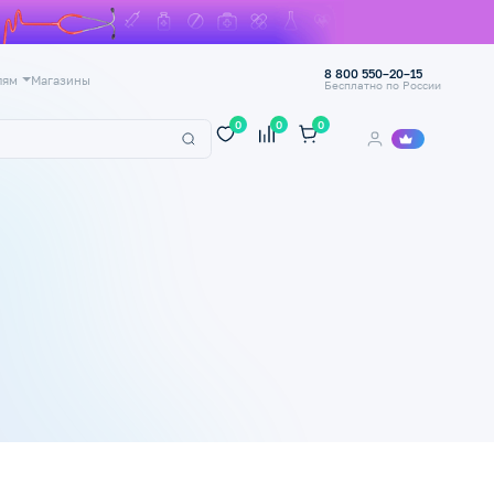
8 800 550–20–15
лям
Магазины
Бесплатно по России
0
0
0