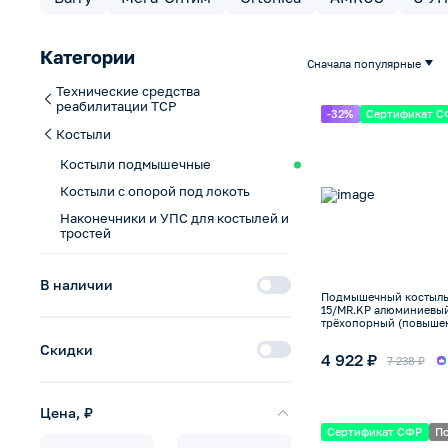
Категории
Сначала популярные
Технические средства
реабилитации ТСР
-32%
Сертификат С
Костыли
Костыли подмышечные
Костыли с опорой под локоть
Наконечники и УПС для костылей и
тростей
В наличии
Подмышечный костыль
15/MR.KP алюминиевый
трёхопорный (повыше
устойчивости), до 120к
Скидки
4 922 ₽
7 238 ₽
Цена, ₽
Сертификат СФР
По