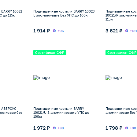
 BARRY 10021
Подмышечные костыли BARRY 10023
Подмышечные кос
 до 115кг
L алюминиевые Без УПС до 100кг
10021/P алюминие
115кг
1 914 ₽
3 621 ₽
+96
+18
Сертификат СФР
Сертификат СФР
 АВЕРСУС
Подмышечные костыли BARRY
Подмышечные кос
остковые без
10021/U S алюминиевые с УПС до
алюминиевые Без 
100кг
1 972 ₽
1 798 ₽
+99
+90