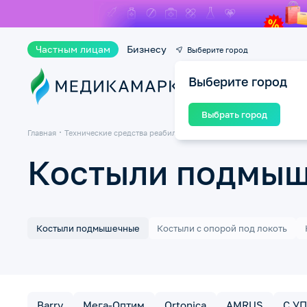
Частным лицам
Бизнесу
Выберите город
Выберите город
Ката
Выбрать город
Главная
Технические средства реабилитации ТСР
Костыли
Костыли 
Костыли подмы
Костыли подмышечные
Костыли с опорой под локоть
Barry
Мега-Оптим
Ortonica
AMRUS
С У