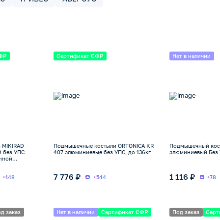
ФР
Сертификат СФР
Нет в наличии
 MIKIRAD
Подмышечные костыли ORTONICA KR
Подмышечный кос
 без УПС
407 алюминиевые без УПС, до 136кг
алюминиевый Без 
нной
г
7 776 ₽
1 116 ₽
+148
+544
+78
д заказ
Нет в наличии
Сертификат СФР
Под заказ
Серт