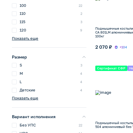
100
22
110
2
115
3
Подмышечные костыл
120
9
CA 801LМ алюминиевые
100кг
Показать еще
2 070 ₽
+104
Размер
S
3
Сертификат СФР
Не
M
4
L
4
Детские
4
Показать еще
Вариант исполнения
Подмышечный костыль
Без УПС
22
504 алюминиевый без У