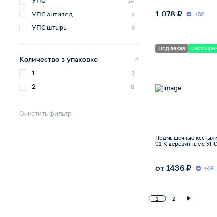
УПС
14
1 078 ₽
УПС антилед
+32
3
УПС штырь
3
Под заказ
Сертифи
Количество в упаковке
1
3
2
8
Очистить фильтр
Подмышечные костыл
01-К деревянные с УПС 
от 1436 ₽
+48
1
2