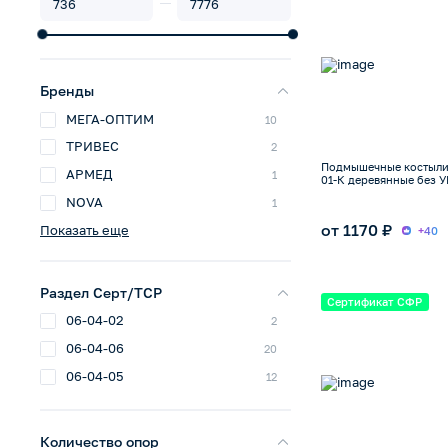
Бренды
МЕГА-ОПТИМ
10
ТРИВЕС
2
Подмышечные костыл
АРМЕД
1
01-К деревянные без УП
NOVA
1
от 1170 ₽
Показать еще
+40
Раздел Серт/ТСР
Сертификат СФР
06-04-02
2
06-04-06
20
06-04-05
12
Количество опор