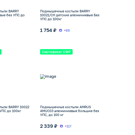
тыли BARRY
Подмышечные костыли BARRY
вые без УПС до
10021/CH детские алюминиевые Без
УПС до 100кг
1 754 ₽
1
+88
Сертификат СФР
тыли BARRY 10022
Подмышечные костыли AMRUS
УПС до 100кг
AMUC03 алюминиевые большие без
УПС, до 100 кг
2 339 ₽
+117