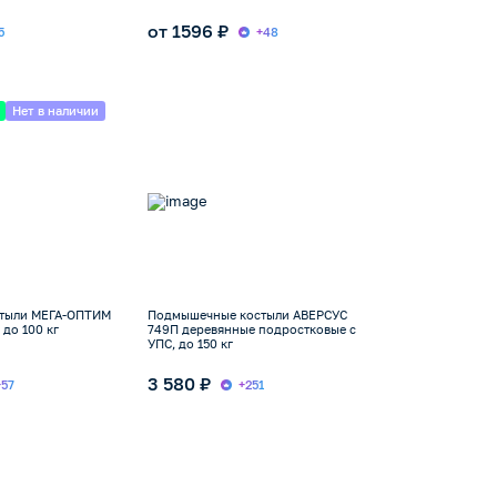
от 1596 ₽
5
+48
Нет в наличии
тыли МЕГА-ОПТИМ
Подмышечные костыли АВЕРСУС
до 100 кг
749П деревянные подростковые с
УПС, до 150 кг
3 580 ₽
+57
+251