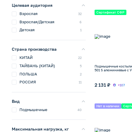
Целевая аудитория
Сертификат СФР
Взрослая
32
Взрослая/Детская
6
Детская
1
Страна производства
КИТАЙ
22
ТАЙВАНЬ (КИТАЙ)
5
Подмышечные костыли
501 S алюминиевые с УП
ПОЛЬША
2
РОССИЯ
11
2 131 ₽
+107
Вид
Нет в наличии
Серт
Подмышечные
40
Максимальная нагрузка, кг