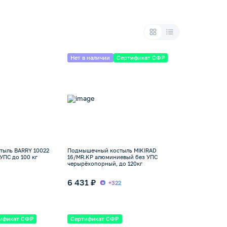
Нет в наличии
Сертификат СФР
тыль BARRY 10022
Подмышечный костыль MIKIRAD
УПС до 100 кг
16/MR.KP алюминиевый без УПС
черырёхопорный, до 120кг
6 431 ₽
+322
ификат СФР
Сертификат СФР