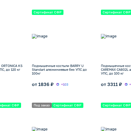
Сертификат СФР
Сертификат СФР
 ORTONICA KS
Подмышечные костыли BARRY U
Подмышечные кос
С, до 120 кг
Standart алюминиевые без УПС до
CAREMAX CA802L 
100кг
УПС, до 100 кг
от 1836 ₽
от 3311 ₽
+103
ификат СФР
Под заказ
Сертификат СФР
Сертификат СФР