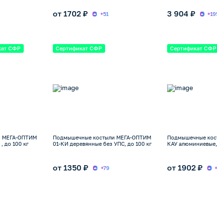
от 1702 ₽
3 904 ₽
+51
+19
кат СФР
Сертификат СФР
Сертификат СФР
и МЕГА-ОПТИМ
Подмышечные костыли МЕГА-ОПТИМ
Подмышечные кос
, до 100 кг
01-КИ деревянные без УПС, до 100 кг
КАУ алюминиевые, 
от 1350 ₽
от 1902 ₽
+79