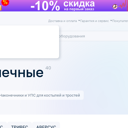
Доставка и оплата
Гарантия и сервис
Покупате
лог
Акции
подмышечные
шечные
Наконечники и УПС для костылей и тростей
ПС
ТРИВЕС
АВЕРСУС