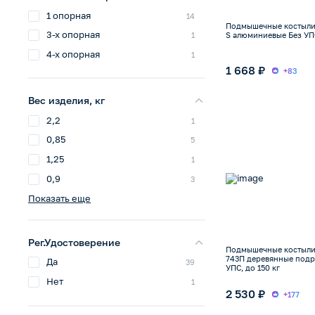
1 опорная
14
Подмышечные костыли
3-х опорная
1
S алюминиевые Без УПС
4-х опорная
1
1 668 ₽
+83
Вес изделия, кг
2,2
1
0,85
5
1,25
1
0,9
3
Показать еще
Рег.Удостоверение
Подмышечные костыли
743П деревянные подр
Да
39
УПС, до 150 кг
Нет
1
2 530 ₽
+177