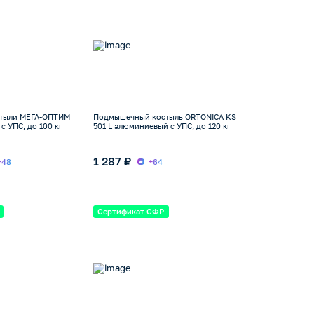
тыли МЕГА-ОПТИМ
Подмышечный костыль ORTONICA KS
с УПС, до 100 кг
501 L алюминиевый с УПС, до 120 кг
1 287 ₽
+48
+64
Сертификат СФР