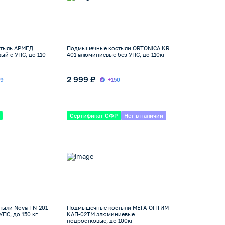
тыль АРМЕД
Подмышечные костыли ORTONICA KR
й с УПС, до 110
401 алюминиевые без УПС, до 110кг
2 999 ₽
49
+150
Сертификат СФР
Нет в наличии
ыли Nova TN-201
Подмышечные костыли МЕГА-ОПТИМ
ПС, до 150 кг
КАП-02ТМ алюминиевые
подростковые, до 100кг