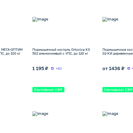
и МЕГА-ОПТИМ
Подмышечный костыль Ortonica KS
Подмышечные кос
С, до 100 кг
502 алюминиевый с УПС, до 120 кг
02-КИ деревянные 
1 195 ₽
от 1436 ₽
+60
Сертификат СФР
Сертификат СФР