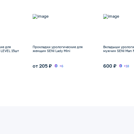
ие для
Прокладки урологические для
Вкладыши урологи
 LEVEL 15шт
женщин SENI Lady Mini
мужчин SENI Man 
от 205 ₽
600 ₽
+6
+18