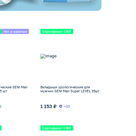
Нет в наличии
Сертификат СФР
ческие SENI Man
Вкладыши урологические для
5 шт
мужчин SENI Man Super LEVEL 15шт
1 153 ₽
9
+35
Сертификат СФР