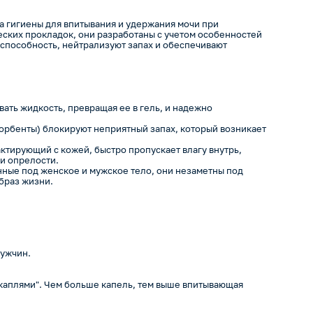
а гигиены для впитывания и удержания мочи при
еских прокладок, они разработаны с учетом особенностей
пособность, нейтрализуют запах и обеспечивают
.
вать жидкость, превращая ее в гель, и надежно
орбенты) блокируют неприятный запах, который возникает
ктирующий с кожей, быстро пропускает влагу внутрь,
и опрелости.
нные под женское и мужское тело, они незаметны под
браз жизни.
мужчин.
каплями". Чем больше капель, тем выше впитывающая