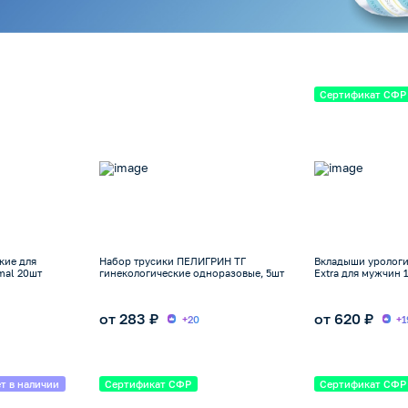
Сертификат СФР
кие для
Набор трусики ПЕЛИГРИН ТГ
Вкладыши урологи
mal 20шт
гинекологические одноразовые, 5шт
Extra для мужчин 1
от 283 ₽
от 620 ₽
+20
+1
т в наличии
Сертификат СФР
Сертификат СФР