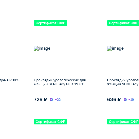
Сертификат СФР
Сертификат СФР
ддома ROXY-
Прокладки урологические для
Прокладки уролог
женщин SENI Lady Plus 15 шт
женщин SENI Lady 
726 ₽
636 ₽
+22
+19
Сертификат СФР
Сертификат СФР