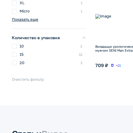
XL
1
Micro
1
Показать еще
Количество в упаковке
10
2
Вкладыши урологическ
мужчин SENI Man Extra
15
12
20
3
709 ₽
+21
Очистить фильтр