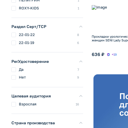
1
ROXY-KIDS
1
Раздел Серт/ТСР
22-01-22
8
Прокладки урологичес
женщин SENI Lady Supe
22-01-19
6
636 ₽
+19
Рег.Удостоверение
Да
7
Нет
9
Целевая аудитория
Взрослая
16
Страна производства