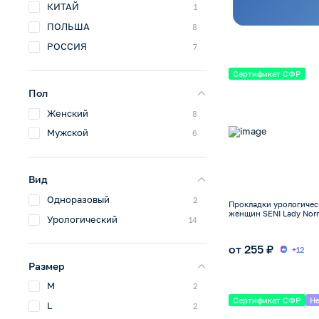
КИТАЙ
1
ПОЛЬША
8
РОССИЯ
7
Сертификат СФР
Пол
Женский
8
Мужской
6
Вид
Одноразовый
2
Прокладки урологичес
женщин SENI Lady Nor
Урологический
14
от 255 ₽
+12
Размер
M
2
Сертификат СФР
Не
L
2