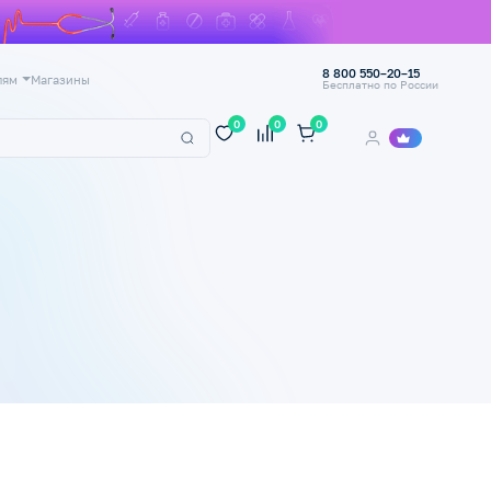
8 800 550–20–15
лям
Магазины
Бесплатно по России
0
0
0