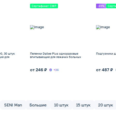
Сертификат СФР
-23%
Серт
90, 30 штук
Пеленки Dailee Plus одноразовые
Подгузники д
ие для
впитывающие для лежачих больных
от 246 ₽
от 487 ₽
+36
SENI Man
Большие
10 штук
15 штук
20 штук