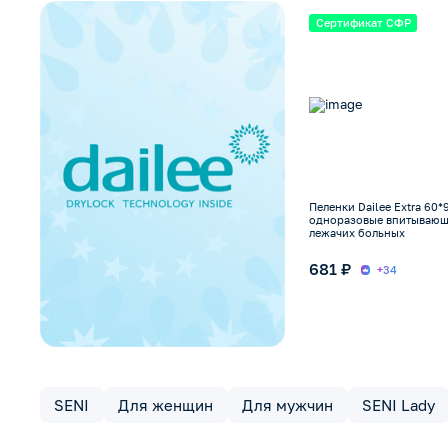
Сертификат СФР
Пеленки Dailee Extra 60*
одноразовые впитывающ
лежачих больных
681 ₽
+34
SENI
Для женщин
Для мужчин
SENI Lady