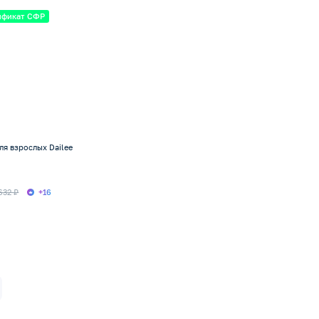
ификат СФР
ля взрослых Dailee
632 ₽
+16