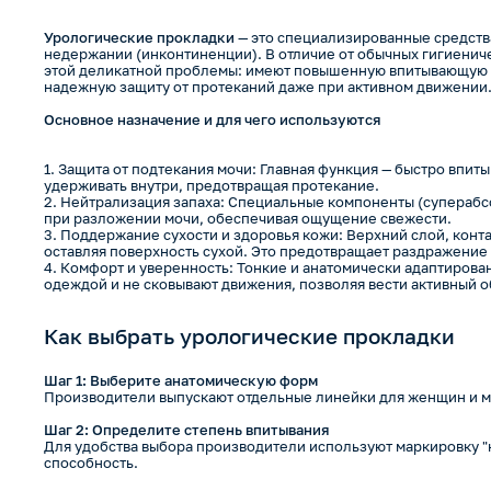
Урологические прокладки
— это специализированные средств
недержании (инконтиненции). В отличие от обычных гигиенич
этой деликатной проблемы: имеют повышенную впитывающую с
надежную защиту от протеканий даже при активном движении
Основное назначение и для чего используются
Защита от подтекания мочи: Главная функция — быстро впиты
удерживать внутри, предотвращая протекание.
Нейтрализация запаха: Специальные компоненты (суперабс
при разложении мочи, обеспечивая ощущение свежести.
Поддержание сухости и здоровья кожи: Верхний слой, конта
оставляя поверхность сухой. Это предотвращает раздражение 
Комфорт и уверенность: Тонкие и анатомически адаптирова
одеждой и не сковывают движения, позволяя вести активный о
Как выбрать урологические прокладки
Шаг 1: Выберите анатомическую форм
Производители выпускают отдельные линейки для женщин и 
Шаг 2: Определите степень впитывания
Для удобства выбора производители используют маркировку "
способность.