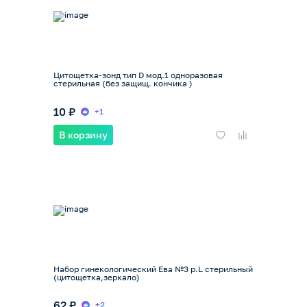
Цитощетка-зонд тип D мод.1 одноразовая
стерильная (без защищ. кончика )
10 ₽
+1
В корзину
Набор гинекологический Ева №3 р.L стерильный
(цитощетка,зеркало)
62 ₽
+2