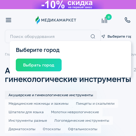
0
Выберите горо
Выберите город
Главная
Товары для медицинских учреждений
Медицинский инстру
Выбрать город
Акушерские и
гинекологические инструменты
Акушерские и гинекологические инструменты
Медицинские ножницы и зажимы
Пинцеты и скальпели
Шпатели для языка
Молотки неврологические
Инструменты разные
Логопедические инструменты
Дерматоскопы
Отоскопы
Офтальмоскопы