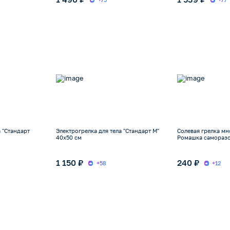
а "Стандарт
Электрогрелка для тела "Стандарт М"
Солевая грелка м
40х50 см
Ромашка самораз
1 150 ₽
240 ₽
+58
+12