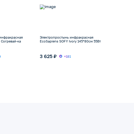
инфракрасная
Электропростынь инфракрасная
 Согревай-ка
EcoSapiens SOFY Ivory 145*80см 55Вт
3 625 ₽
9
+181