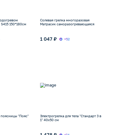
подогревом
Солевая грелка многоразовая
 S415 150*180см
Матрасик саморазогревающаяся
1 047 ₽
8
+52
 поясницы "Пояс"
Электрогрелка для тела "Стандарт 3 в
1" 40х50 см
1 478 ₽
+74