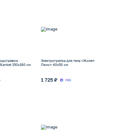
подогревом
Электрогрелка для тела «Жилет-
Blanket 150х180 см
Люкс» 40х50 см
1 725 ₽
6
+86