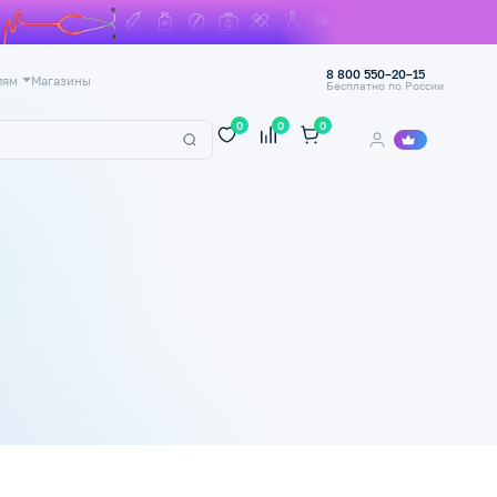
8 800 550–20–15
лям
Магазины
Бесплатно по России
0
0
0