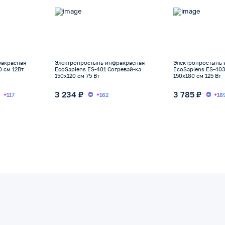
ракрасная
Электропростынь инфракрасная
Электропростынь 
0 см 12Вт
EcoSapiens ES-401 Согревай-ка
EcoSapiens ES-403
150х120 см 75 Вт
150х180 см 125 Вт
3 234 ₽
3 785 ₽
+117
+162
+18