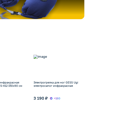
инфракрасная
Электрогрелка для ног GESS Ugi
ES-412 150х90 см
электросапог инфракрасная
3 190 ₽
6
+160