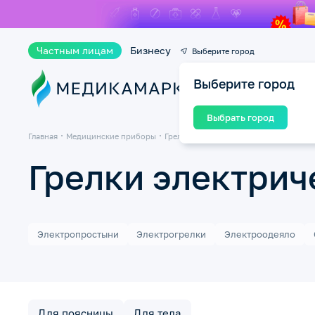
Частным лицам
Бизнесу
Выберите город
Выберите город
Ката
Выбрать город
Главная
Медицинские приборы
Грелки электрические и солевые
Грелки электрич
Электропростыни
Электрогрелки
Электроодеяло
Для поясницы
Для тела