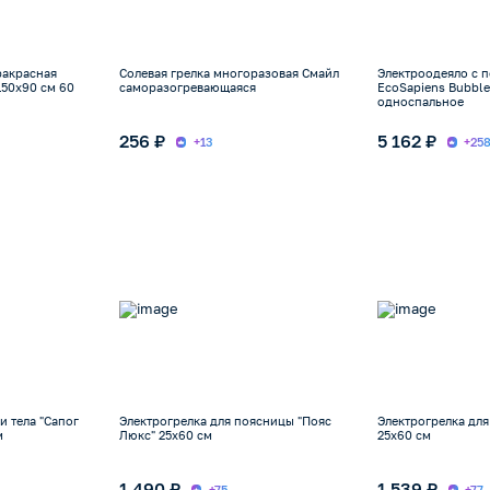
ракрасная
Солевая грелка многоразовая Смайл
Электроодеяло с 
150x90 см 60
саморазогревающаяся
EcoSapiens Bubble
односпальное
256 ₽
5 162 ₽
+13
+25
и тела "Сапог
Электрогрелка для поясницы "Пояс
Электрогрелка для
м
Люкс" 25х60 см
25х60 см
1 490 ₽
1 539 ₽
+75
+77