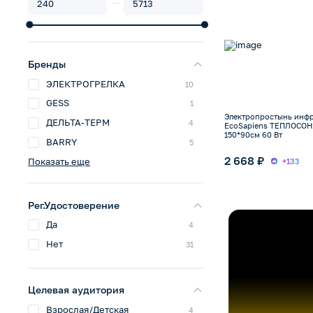
Бренды
ЭЛЕКТРОГРЕЛКА
10
GESS
1
Электропростынь инф
ДЕЛЬТА-ТЕРМ
4
EcoSapiens ТЕПЛОСОН
150*90см 60 Вт
BARRY
5
2 668 ₽
Показать еще
+133
Рег.Удостоверение
Да
4
Нет
31
Целевая аудитория
Взрослая/Детская
4