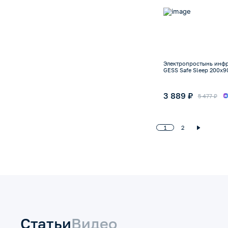
Электропростынь инф
GESS Safe Sleep 200x9
3 889 ₽
5 477 ₽
1
2
Статьи
Видео