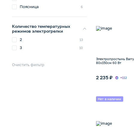
Поясница
6
Количество температурных
режимов электрогрелки
2
13
3
10
Электропростынь Barry
80х150см 60 Вт
Очистить фильтр
2 235 ₽
+112
Нет в наличии