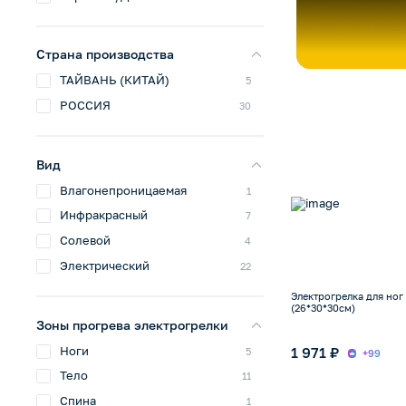
Страна производства
ТАЙВАНЬ (КИТАЙ)
5
РОССИЯ
30
Вид
Влагонепроницаемая
1
Инфракрасный
7
Солевой
4
Электрический
22
Электрогрелка для ног
(26*30*30см)
Зоны прогрева электрогрелки
Ноги
1 971 ₽
5
+99
Тело
11
Спина
1