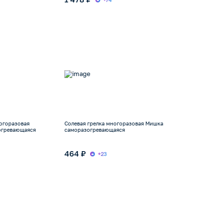
ногоразовая
Солевая грелка многоразовая Мишка
огревающаяся
саморазогревающаяся
464 ₽
+23