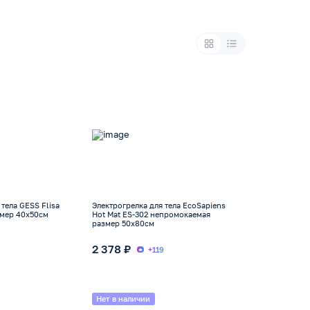
тела GESS Flisa
Электрогрелка для тела EcoSapiens
змер 40х50см
Hot Mat ES-302 непромокаемая
размер 50x80см
2 378 ₽
+119
Нет в наличии