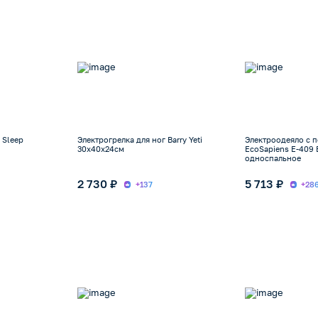
 Sleep
Электрогрелка для ног Barry Yeti
Электроодеяло с 
30х40х24см
EcoSapiens E-409 
односпальное
2 730 ₽
5 713 ₽
+137
+28