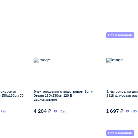
Нет в наличии
ракрасная
Электроодеяло с подогревом Barry
Электрогрелка для 
y 150х120см 75
Dream 180х130см 120 Вт
S318 флисовая ра
двухспальное
4 204 ₽
1 697 ₽
+28
+126
+85
Нет в наличии