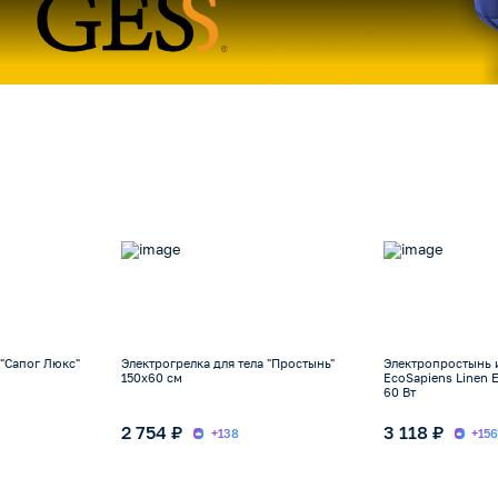
 "Сапог Люкс"
Электрогрелка для тела "Простынь"
Электропростынь 
150х60 см
EcoSapiens Linen 
60 Вт
2 754 ₽
3 118 ₽
+138
+15