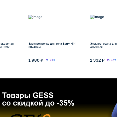
ракрасная
Электрогрелка для тела Barry Mini
Электрогрелка для
Я S292
30х40см
40х50 см
1 980 ₽
1 332 ₽
+99
+67