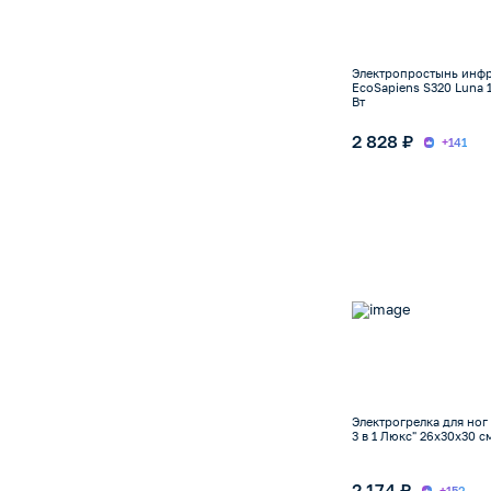
Электропростынь инф
EcoSapiens S320 Luna 
Вт
2 828 ₽
+141
Электрогрелка для ног 
3 в 1 Люкс" 26х30х30 с
2 174 ₽
+152