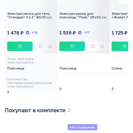
Электрогрелка для тела
Электрогрелка для
Электрогрел
"Стандарт 3 в 1" 40х50 см
поясницы "Пояс" 25х60 см
«Жилет-Люк
1 478 ₽
1 539 ₽
1 725 ₽
+74
+77
Зоны прогрева
электрогрелки
Поясница
Поясница
Спина
Количество
температурных режимов
электрогрелки
2
2
2
Покупают в комплекте
Нет в наличии