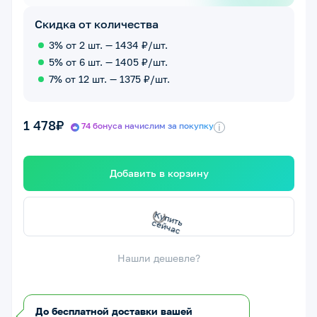
Скидка от количества
3% от 2 шт. — 1434 ₽/шт.
5% от 6 шт. — 1405 ₽/шт.
7% от 12 шт. — 1375 ₽/шт.
1 478₽
74 бонуса начислим за покупку
i
Добавить в корзину
с
К
у
п
и
т
ь
с
е
й
ч
а
Нашли дешевле?
До бесплатной доставки вашей