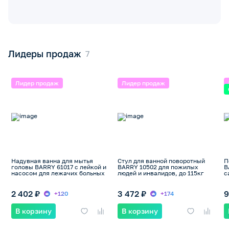
Лидеры продаж
Лидер продаж
Лидер продаж
Надувная ванна для мытья
Стул для ванной поворотный
П
головы BARRY 61017 с лейкой и
BARRY 10502 для пожилых
B
насосом для лежачих больных
людей и инвалидов, до 115кг
с
п
2 402 ₽
3 472 ₽
9
+120
+174
В корзину
В корзину