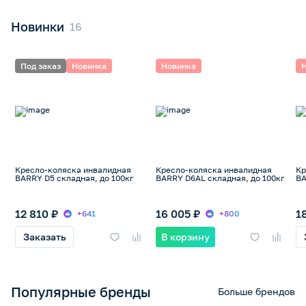
Новинки
Под заказ
Новинка
Новинка
Кресло-коляска инвалидная
Кресло-коляска инвалидная
Кр
BARRY D5 складная, до 100кг
BARRY D6AL складная, до 100кг
BA
12 810 ₽
16 005 ₽
1
+641
+800
Заказать
В корзину
Популярные бренды
Больше брендов