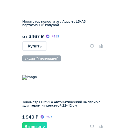
Ирригатор полости рта Aquajet LD-A3
портативный голубой
от 3467 ₽
+181
Купить
акция "Утилизация"
Тонометр LD 521 А автоматический на плечо с
адаптером и манжетой 22-42 см
1 940 ₽
+97
В корзину