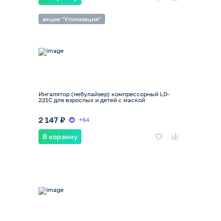
акция "Утилизация"
Ингалятор (небулайзер) компрессорный LD-
221C для взрослых и детей с маской
2 147 ₽
+64
В корзину