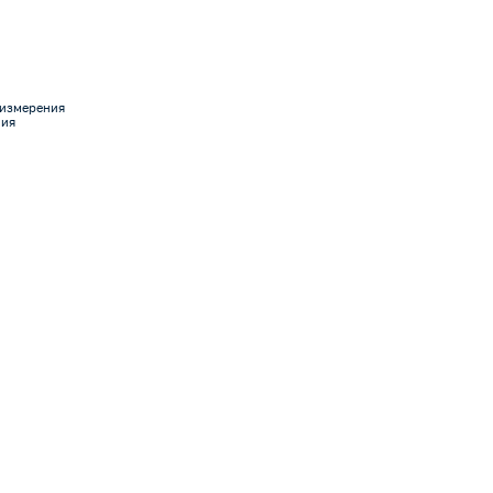
 измерения
ния