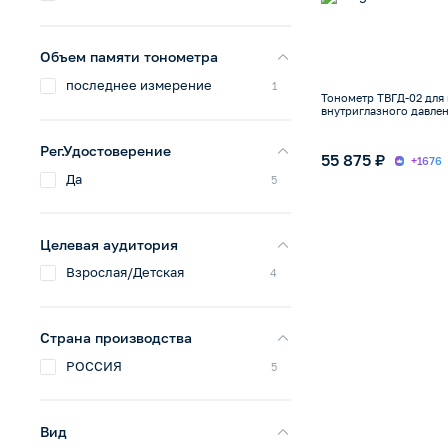
Объем памяти тонометра
последнее измерение
1
Тонометр ТВГД-02 для
внутриглазного давле
Рег.Удостоверение
55 875 ₽
+1676
Да
5
Целевая аудитория
Взрослая/Детская
4
Страна производства
РОССИЯ
5
Вид