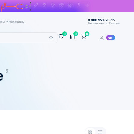
8 800 550–20–15
лям
Магазины
Бесплатно по России
0
0
0
е