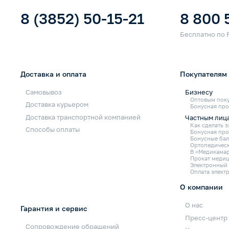
8 (3852) 50-15-21
8 800 
Доставка и оплата
Покупателям
Самовывоз
Бизнесу
Оптовым пок
Доставка курьером
Бонусная про
Доставка транспортной компанией
Частным лиц
Как сделать з
Способы оплаты
Бонусная пр
Бонусные бал
Ортопедическ
В «Медикамар
Прокат медиц
Электронный
Оплата элект
О компании
О нас
Гарантия и сервис
Пресс-центр
Сопровождение обращений