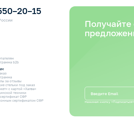
550–20–15
Получайте
предложен
упателям
грамма b2b
ам
аказ
ограмма
лы за отзывы
ие стельки под заказ
кет» с картой «Халва»
инской техники
 сертификат СФР
ронным сертификатом СФР
Нажимая кнопку «Подписаться»