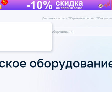
Доставка и оплата
Гарантия и сервис
Покупате
лог
Акции
борудование
ское оборудовани