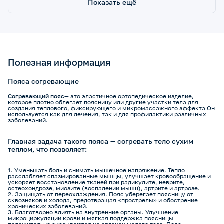
Показать ещё
Полезная информация
Пояса согревающие
Согревающий пояс
— это эластичное ортопедическое изделие,
которое плотно облегает поясницу или другие участки тела для
создания теплового, фиксирующего и микромассажного эффекта Он
используется как для лечения, так и для профилактики различных
заболеваний.
Главная задача такого пояса — согревать тело сухим
теплом, что позволяет:
Уменьшать боль и снимать мышечное напряжение. Тепло
расслабляет спазмированные мышцы, улучшает кровообращение и
ускоряет восстановление тканей при радикулите, неврите,
остеохондрозе, миозите (воспалении мышц), артрите и артрозе.
Защищать от переохлаждения. Пояс уберегает поясницу от
сквозняков и холода, предотвращая «прострелы» и обострение
хронических заболеваний.
Благотворно влиять на внутренние органы. Улучшение
микроциркуляции крови и мягкая поддержка поясницы