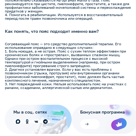
положительно сказываются на органах малого таза. Пояс
рекомендуется при цистите, пиелонефрите, простатите, а также для
профилактики заболеваний мочеполовой системы и переохлаждения
придатков у женщин.
Помогать в реабилитации. Используется в восстановительный
период после травм позвоночника или операций.
Как понять, что пояс подходит именно вам?
Согревающий пояс — это средство дополнительной терапии. Его
использование оправдано в следующих случаях:
Боль ноющая, а не острая. Пояс с сухим теплом эффективен при
хронических болях и «прострелах», вызванных спазмом мышц.
Однако при остром воспалительном процессе с высокой
температурой и гнойными выделениями (например, при остром
пиелонефрите) прогревание строго запрещено.
Диагноз установлен врачом. Если у вас есть проблемы с
позвоночником (грыжа, протрузия) или внутренними органами
(хронический пиелонефрит, простатит), пояс должен быть частью
комплексного лечения, назначенного специалистом.
Нет повреждений кожи. Нельзя использовать пояс на участках с
ранами, ссадинами, аллергической сыпью или дерматитом.
Мы в соц. сетях
Бонусная программа