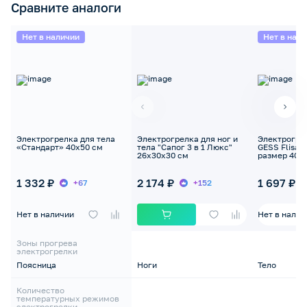
Сравните аналоги
Нет в наличии
Нет в нал
Электрогрелка для тела
Электрогрелка для ног и
Электрогрел
«Стандарт» 40х50 см
тела "Сапог 3 в 1 Люкс"
GESS Flisa 
26х30х30 см
размер 40х
1 332 ₽
2 174 ₽
1 697 ₽
+67
+152
Нет в наличии
Нет в налич
Зоны прогрева
электрогрелки
Поясница
Ноги
Тело
Количество
температурных режимов
электрогрелки