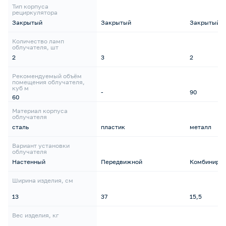
Тип корпуса
рециркулятора
Закрытый
Закрытый
Закрытый
Количество ламп
облучателя, шт
2
3
2
Рекомендуемый объём
помещения облучателя,
куб м
-
90
60
Материал корпуса
облучателя
сталь
пластик
металл
Вариант установки
облучателя
Настенный
Передвижной
Комбиниро
Ширина изделия, см
13
37
15,5
Вес изделия, кг