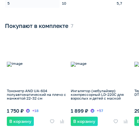
5
10
5,7
Покупают в комплекте
Тонометр AND UA-604
Ингалятор (небулайзер)
Те
полуавтоматический на плечо с
компрессорный LD-220C для
DT
манжетой 22-32 см
взрослых и детей с маской
1 750 ₽
1 899 ₽
2
+18
+57
В корзину
В корзину