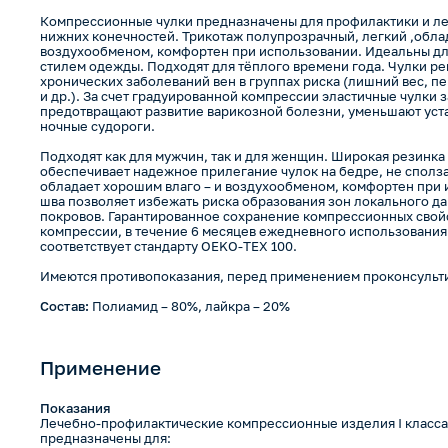
Компрессионные чулки предназначены для профилактики и ле
нижних конечностей. Трикотаж полупрозрачный, легкий ,обла
воздухообменом, комфортен при использовании. Идеальны дл
стилем одежды. Подходят для тёплого времени года. Чулки р
хронических заболеваний вен в группах риска (лишний вес, пе
и др.). За счет градуированной компрессии эластичные чулки з
предотвращают развитие варикозной болезни, уменьшают устало
ночные судороги.
Подходят как для мужчин, так и для женщин. Широкая резинка
обеспечивает надежное прилегание чулок на бедре, не сполза
обладает хорошим влаго – и воздухообменом, комфортен при 
шва позволяет избежать риска образования зон локального д
покровов. Гарантированное сохранение компрессионных свойс
компрессии, в течение 6 месяцев ежедневного использования
соответствует стандарту OEKO-TEX 100.
Имеются противопоказания, перед применением проконсульти
Состав:
Полиамид – 80%, лайкра – 20%
Применение
Показания
Лечебно-профилактические компрессионные изделия I класса ко
предназначены для: