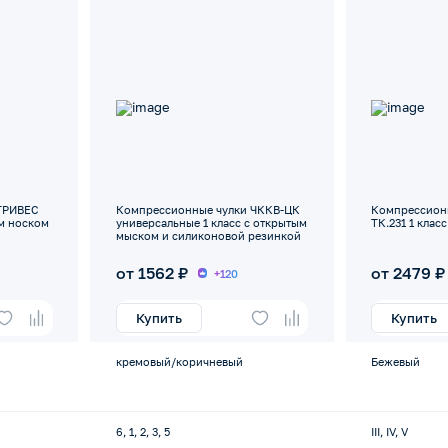
ТРИВЕС
Компрессионные чулки ЧККВ-ЦК
Компрессион
ым носком
универсальные 1 класс с открытым
ТК.231 1 клас
мыском и силиконовой резинкой
от 1562 ₽
от 2479 ₽
+120
Купить
Купить
кремовый/коричневый
Бежевый
6, 1, 2, 3, 5
III, IV, V