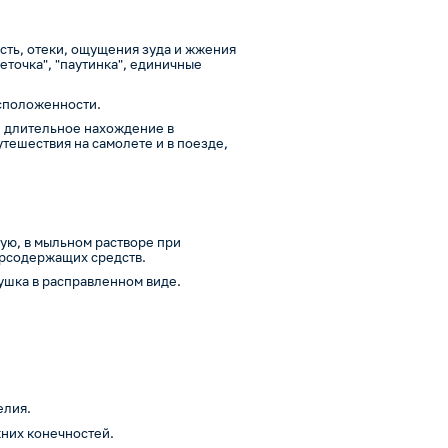
сть, отеки, ощущения зуда и жжения
еточка", "паутинка", единичные
сположенности.
: длительное нахождение в
утешествия на самолете и в поезде,
ую, в мыльном растворе при
орсодержащих средств.
ушка в расправленном виде.
елия.
них конечностей.