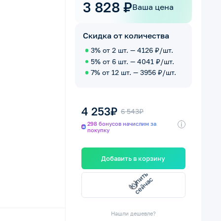
3 828 ₽
Ваша цена
Скидка от количества
3% от 2 шт. — 4126 ₽/шт.
5% от 6 шт. — 4041 ₽/шт.
7% от 12 шт. — 3956 ₽/шт.
4 253₽
6 543₽
i
298 бонусов начислим за
покупку
Добавить в корзину
п
и
т
ь
с
е
й
ч
а
К
у
с
Нашли дешевле?