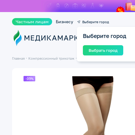
Частным лицам
Бизнесу
Выберите город
Выберите город
Ката
Выбрать город
Главная
Компрессионный трикотаж
Компрессионные чулки
Чулки 1
-35%