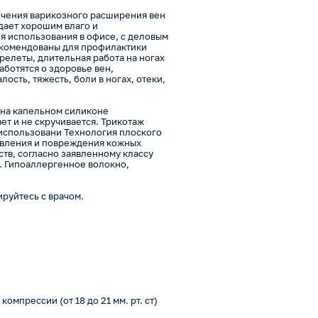
чения варикозного расширения вен
дает хорошим влаго и
я использования в офисе, с деловым
екомендованы для профилактики
релеты, длительная работа на ногах
аботятся о здоровье вен,
сть, тяжесть, боли в ногах, отеки,
 на капельном силиконе
ет и не скручивается. Трикотаж
использовани Технология плоского
авления и повреждения кожных
тв, согласно заявленному классу
. Гипоаллергенное волокно,
руйтесь с врачом.
мпрессии (от 18 до 21 мм. рт. ст)