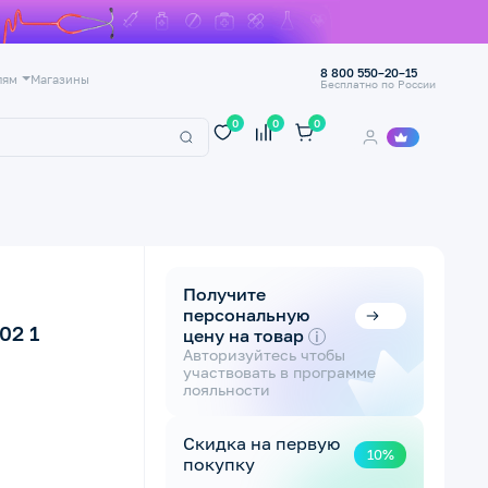
8 800 550–20–15
лям
Магазины
Бесплатно по России
0
0
0
Получите
персональную
02 1
цену на товар
i
Авторизуйтесь чтобы
участвовать в программе
лояльности
Скидка на первую
10%
покупку