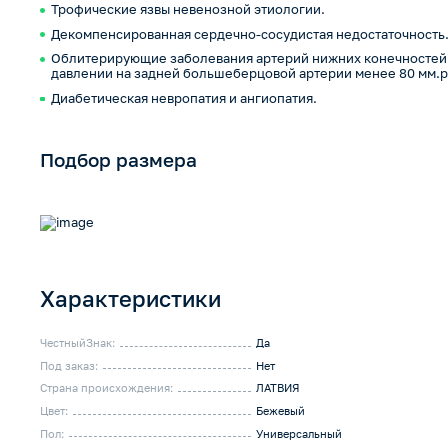
Трофические язвы невенозной этиологии.
Декомпенсированная сердечно-сосудистая недостаточность
Облитерирующие заболевания артерий нижних конечностей
давлении на задней большеберцовой артерии менее 80 мм.рт
Диабетическая невропатия и ангиопатия.
Подбор размера
Характеристики
ЧестныйЗнак:
Да
Под заказ:
Нет
Страна происхождения:
ЛАТВИЯ
Цвет:
Бежевый
Пол:
Универсальный