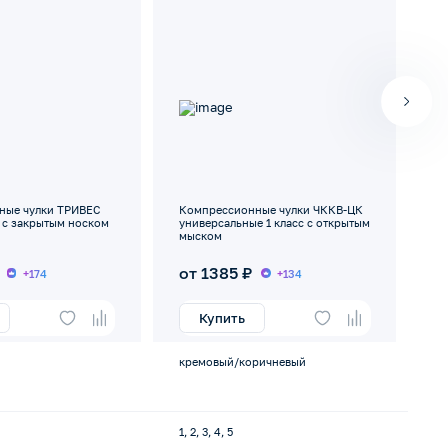
ные чулки ТРИВЕС
Компрессионные чулки ЧККВ-ЦК
Ко
с с закрытым носком
универсальные 1 класс с открытым
ун
мыском
м
от 1385 ₽
о
+174
+134
Купить
кремовый/коричневый
-
1, 2, 3, 4, 5
6, 