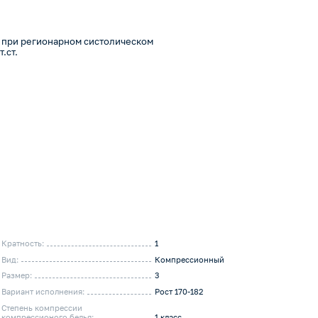
.
 при регионарном систолическом
.ст.
Кратность:
1
Вид:
Компрессионный
Размер:
3
Вариант исполнения:
Рост 170-182
Степень компрессии
компрессионого белья:
1 класс