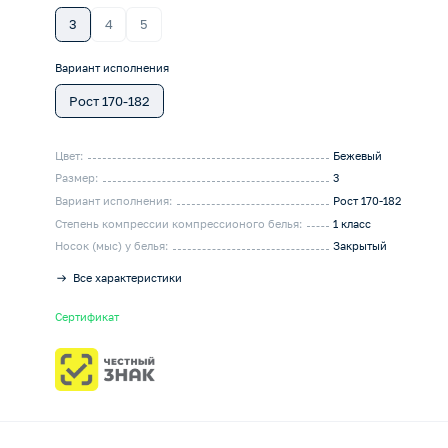
3
4
5
Вариант исполнения
Рост 170-182
Цвет:
Бежевый
Размер:
3
Вариант исполнения:
Рост 170-182
Степень компрессии компрессионого белья:
1 класс
Носок (мыс) у белья:
Закрытый
Все характеристики
Сертификат