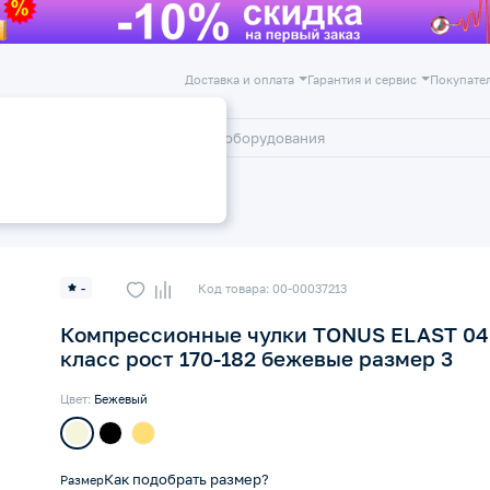
Доставка и оплата
Гарантия и сервис
Покупате
лог
Акции
 класс компрессии 18-22 мм рт
-
Код товара: 00-00037213
Компрессионные чулки TONUS ELAST 04
класс рост 170-182 бежевые размер 3
Цвет:
Бежевый
Как подобрать размер?
Размер