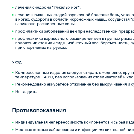
лечения синдрома "тяжелых ног".
лечения начальных стадий варикозной болезни: боль, устало
в ногах, судороги в области икроножных мышц, сосудистая "с
варикозно-расширенные вены.
профилактики заболеваний вен при наследственной предра
профилактики варикозного расширения вен в группах риска 
положении стоя или сидя , избыточный вес, беременность, п
при спортивных нагрузках.
Уход
Компрессионные изделия следует стирать ежедневно, вручн
температуре + 40°С, без использования отбеливателей и хл
Рекомендовано аккуратное отжимание без выкручивания и с
Не гладить.
Противопоказания
Индивидуальная непереносимость компонентов и сырья изд
Местные кожные заболевания и инфекции мягких тканей ниж