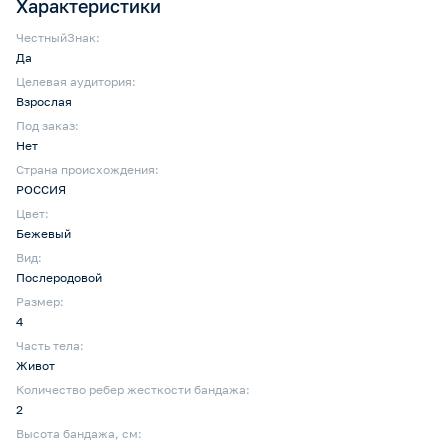
Характеристики
ЧестныйЗнак:
Да
Целевая аудитория:
Взрослая
Под заказ:
Нет
Страна происхождения:
РОССИЯ
Цвет:
Бежевый
Вид:
Послеродовой
Размер:
4
Часть тела:
Живот
Количество ребер жесткости бандажа:
2
Высота бандажа, см: