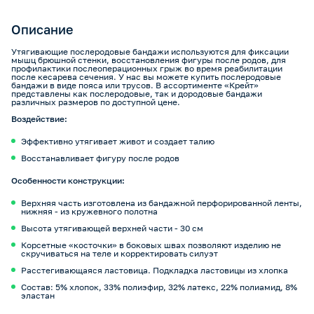
Описание
Утягивающие послеродовые бандажи используются для фиксации
мышц брюшной стенки, восстановления фигуры после родов, для
профилактики послеоперационных грыж во время реабилитации
после кесарева сечения. У нас вы можете купить послеродовые
бандажи в виде пояса или трусов. В ассортименте «Крейт»
представлены как послеродовые, так и дородовые бандажи
различных размеров по доступной цене.
Воздействие:
Эффективно утягивает живот и создает талию
Восстанавливает фигуру после родов
Особенности конструкции:
Верхняя часть изготовлена из бандажной перфорированной ленты,
нижняя - из кружевного полотна
Высота утягивающей верхней части - 30 см
Корсетные «косточки» в боковых швах позволяют изделию не
скручиваться на теле и корректировать силуэт
Расстегивающаяся ластовица. Подкладка ластовицы из хлопка
Состав: 5% хлопок, 33% полиэфир, 32% латекс, 22% полиамид, 8%
эластан