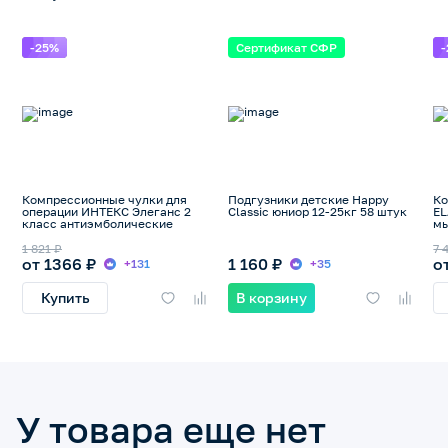
-25%
Сертификат СФР
Компрессионные чулки для
Подгузники детские Happy
Ко
операции ИНТЕКС Элеганс 2
Classic юниор 12-25кг 58 штук
EL
класс антиэмболические
м
1 821 ₽
7 
от 1366 ₽
1 160 ₽
о
+131
+35
Купить
В корзину
У товара еще нет