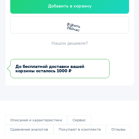
Добавить в корзину
с
К
у
п
и
т
ь
с
е
й
ч
а
Нашли дешевле?
До бесплатной доставки вашей
корзины осталось 1000 ₽
Описание и характеристики
Сервис
Сравнение аналогов
Покупают в комплекте
Отзывы