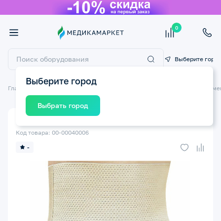
0
Выберите горо
Выберите город
Главная
Товары для беременных и кормящих мам
Бельё для берем
Выбрать город
Бандаж послеродовой КРЕЙТ Д-58 №4
Код товара: 00-00040006
-