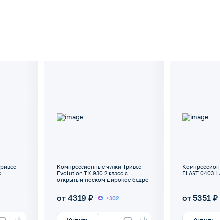
Тривес
Компрессионные чулки Тривес
Компрессион
с
Evolution ТК.930 2 класс с
ELAST 0403 LU
открытым носком широкое бедро
от 4319 ₽
от 5351 ₽
+302