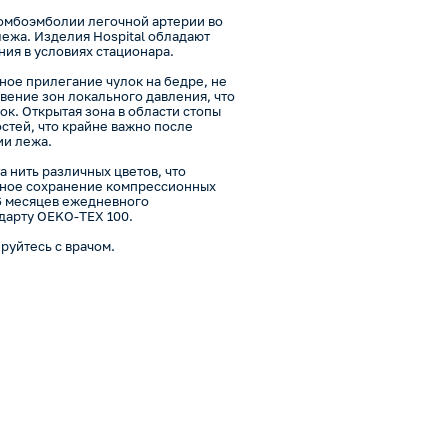
ромбоэмболии легочной артерии во
ежа. Изделия Hospital обладают
ия в условиях стационара.
ое прилегание чулок на бедре, не
вение зон локального давления, что
к. Открытая зона в области стопы
стей, что крайне важно после
ии лежа.
а нить различных цветов, что
нное сохранение компрессионных
 6 месяцев ежедневного
дарту OEKO-TEX 100.
уйтесь с врачом.