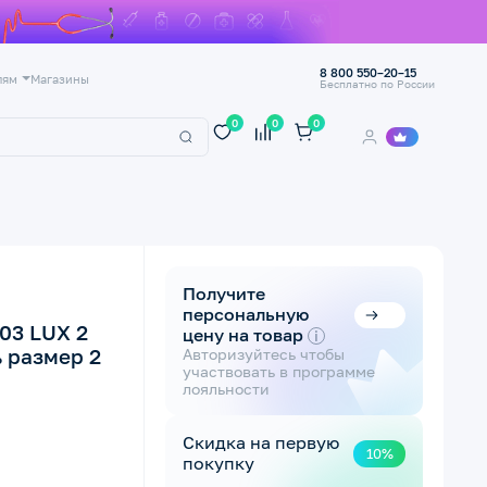
8 800 550–20–15
лям
Магазины
Бесплатно по России
0
0
0
Получите
персональную
03 LUX 2
цену на товар
i
ь размер 2
Авторизуйтесь чтобы
участвовать в программе
лояльности
Скидка на первую
10%
покупку