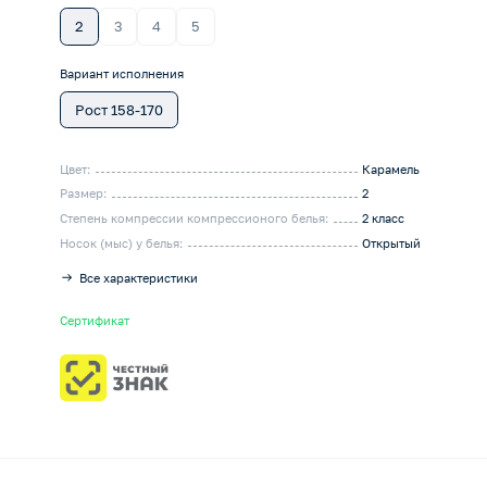
2
3
4
5
Вариант исполнения
Рост 158-170
Цвет:
Карамель
Размер:
2
Степень компрессии компрессионого белья:
2 класс
Носок (мыс) у белья:
Открытый
Все характеристики
Сертификат