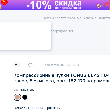
Доставка и оплата
Гарантия и сервис
Покупате
лог
Акции
 класс компрессии 23-32 мм рт
-
Код товара: 00-00034063
Компрессионные чулки TONUS ELAST 04
класс, без мыска, рост 152-170, карамел
Цвет:
Карамель
Как подобрать размер?
Размер