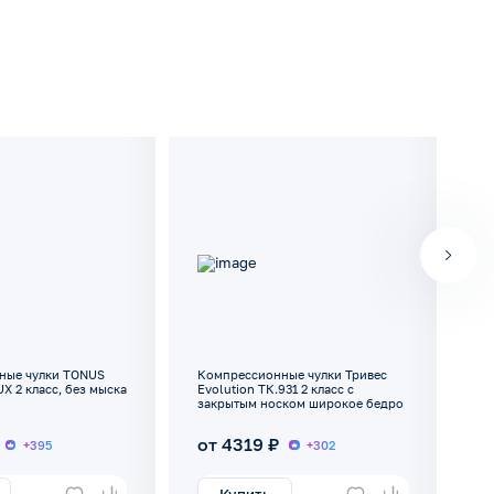
ные чулки TONUS
Компрессионные чулки Тривес
Ко
X 2 класс, без мыска
Evolution ТК.931 2 класс с
EL
закрытым носком широкое бедро
от 4319 ₽
о
+395
+302