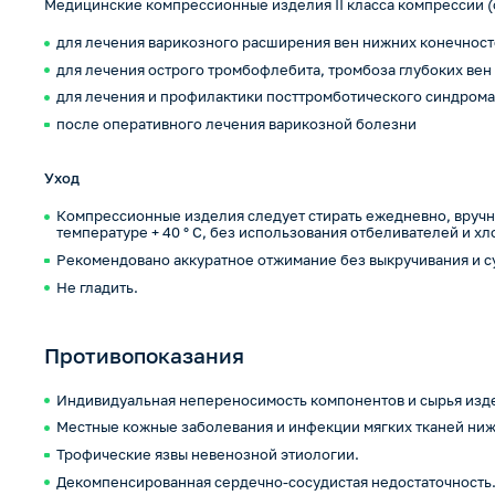
Медицинские компрессионные изделия II класса компрессии (от
для лечения варикозного расширения вен нижних конечнос
для лечения острого тромбофлебита, тромбоза глубоких вен
для лечения и профилактики посттромботического синдром
после оперативного лечения варикозной болезни
Уход
Компрессионные изделия следует стирать ежедневно, вручн
температуре + 40 ° С, без использования отбеливателей и х
Рекомендовано аккуратное отжимание без выкручивания и с
Не гладить.
Противопоказания
Индивидуальная непереносимость компонентов и сырья изд
Местные кожные заболевания и инфекции мягких тканей ниж
Трофические язвы невенозной этиологии.
Декомпенсированная сердечно-сосудистая недостаточность