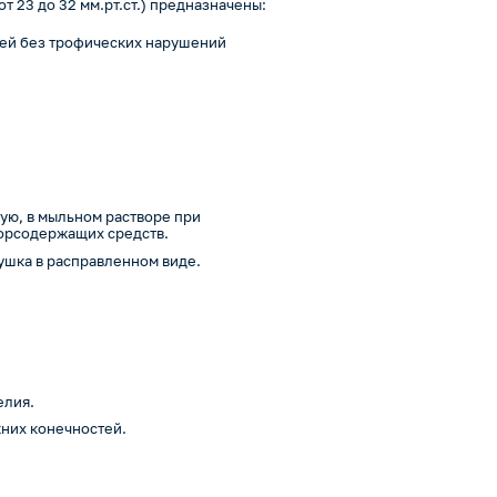
 23 до 32 мм.рт.ст.) предназначены:
тей без трофических нарушений
а
ую, в мыльном растворе при
лорсодержащих средств.
ушка в расправленном виде.
елия.
них конечностей.
.