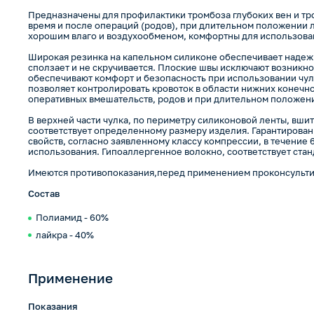
Предназначены для профилактики тромбоза глубоких вен и т
время и после операций (родов), при длительном положении л
хорошим влаго и воздухообменом, комфортны для использован
Широкая резинка на капельном силиконе обеспечивает надежн
сползает и не скручивается. Плоские швы исключают возникно
обеспечивают комфорт и безопасность при использовании чуло
позволяет контролировать кровоток в области нижних конечно
оперативных вмешательств, родов и при длительном положен
В верхней части чулка, по периметру силиконовой ленты, вшит
соответствует определенному размеру изделия. Гарантирова
свойств, согласно заявленному классу компрессии, в течение
использования. Гипоаллергенное волокно, соответствует стан
Имеются противопоказания,перед применением проконсультир
Состав
Полиамид - 60%
лайкра - 40%
Применение
Показания