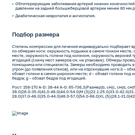
Облитерирующие заболевания артерий нижних конечностей
давлении на задней большеберцовой артерии менее 80 мм.рт
Диабетическая невропатия и ангиопатия.
Подбор размера
Степень компрессии для лечения индивидуально подбирает в
по обмерам ноги: окружность лодыжки в самом тонком месте,
месте, окружность голени под коленом, окружность верхней т
ягодицей (схему мест замеров см. на упаковке). Обмеры прово
помощника или специалиста. Замеры необходимо проводить в
утром (до появления отеков), или на отдохнувшие ноги.b – обх
обхват голени в самом широком месте; d – обхват голени под к
бедра; g – обхват бедра под ягодицей.
Рост: 158-170 A-D: 38-44 A-G: 65-736,3|Размер|b, cм|c, cм|d, cм|f,
38.0|28.0-35.0|41.0-48.0|44.0-54.0|M (3)|22.1-25.0|33.0-42.0|31.
28.0|37.0-46.0|35.0-44.0|48.0-57.0|54.0-66.0|XL (5)|28.1-31.0|4