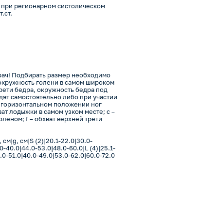
 при регионарном систолическом
.ст.
рач! Подбирать размер необходимо
 окружность голени в самом широком
рети бедра, окружность бедра под
дят самостоятельно либо при участии
 горизонтальном положении ног
ват лодыжки в самом узком месте; c –
оленом; f – обхват верхней трети
 cм|g, cм|S (2)|20.1-22.0|30.0-
0-40.0|44.0-53.0|48.0-60.0|L (4)|25.1-
2.0-51.0|40.0-49.0|53.0-62.0|60.0-72.0