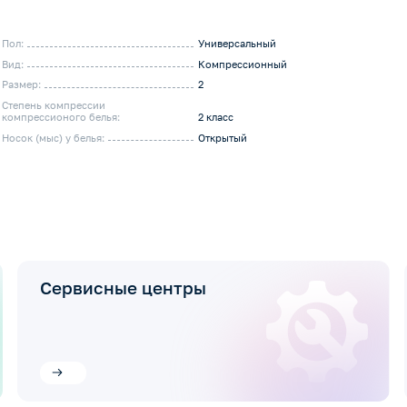
Пол:
Универсальный
Вид:
Компрессионный
Размер:
2
Степень компрессии
компрессионого белья:
2 класс
Носок (мыс) у белья:
Открытый
Сервисные центры