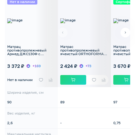
Нет в наличии
Сертифик
Матрац
Матрас
Матрас
противопролежневый
противопролежневый
противопр
Армед ДЖС130Ф с
ячеистый ORTHOFORMA
ячеистый Ba
компрессором, до 120 кг
М-0007 с компрессором ,
с компресс
до 135 кг
3 372 ₽
2 424 ₽
3 670 ₽
+169
+73
Нет в наличии
Ширина изделия, см
90
89
97
Вес изделия, кг
2,6
-
0,75
Максимальная нагрузка,