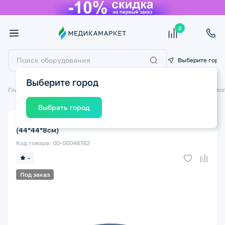
0
Выберите горо
Выберите город
Главная
Технические средства реабилитации ТСР
Матрасы противо
Выбрать город
Подушка противопролежневая MEGA-TZ-01
(44*44*8см)
Код товара: 00-00048782
-
Под заказ