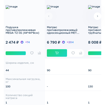
Подушка
Матрас
Матрас
противопролежневая
противопролежневый
противопр
MEGA-TZ-01 (44*44*8см)
односекционный MET
трубчатый 
STANDART 4 NEW
Smart Cell T
компрессор
2 474 ₽
6 790 ₽
8 008 ₽
+74
+204
Ширина изделия, см
44
90
90
Максимальная нагрузка,
кг
100
-
130
Количество секций
матраса
1
1
1