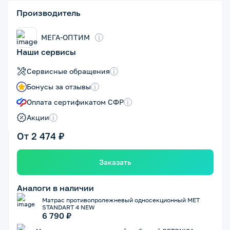
Производитель
МЕГА-ОПТИМ
i
Наши сервисы
Сервисные обращения
i
Бонусы за отзывы
i
Оплата сертификатом СФР
i
Акции
i
От 2 474 ₽
Заказать
Аналоги в наличии
Матрас противопролежневый односекционный MET
STANDART 4 NEW
6 790 ₽