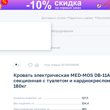
Доставка и оплата
Гарантия и сервис
Покупате
лог
Акции
ие
Кровати электрические функциональные
-
Код товара: 00-00039998
Кровать электрическая MED-MOS DB-11А 
секционная с туалетом и кардиокреслом
180кг
Ширина изделия, см:
127,5
Вес изделия, кг:
104,4
Максимальная нагрузка, кг:
180