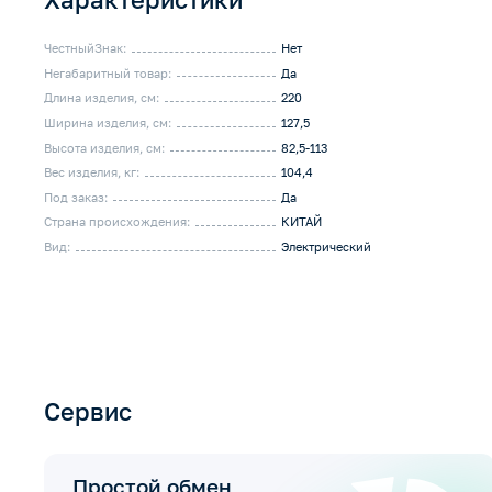
ЧестныйЗнак:
Нет
Негабаритный товар:
Да
Длина изделия, см:
220
Ширина изделия, см:
127,5
Высота изделия, см:
82,5-113
Вес изделия, кг:
104,4
Под заказ:
Да
Страна происхождения:
КИТАЙ
Вид:
Электрический
Сервис
Простой обмен