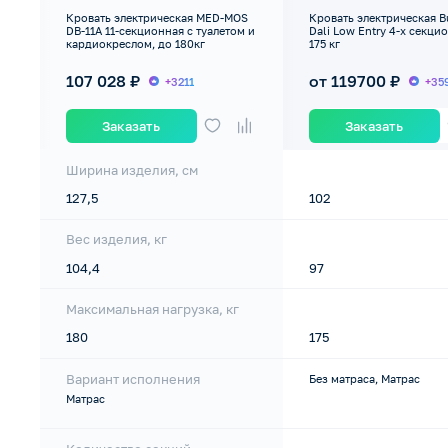
Кровать электрическая MED-MOS
Кровать электрическая B
DB-11А 11-секционная с туалетом и
Dali Low Entry 4-х секци
кардиокреслом, до 180кг
175 кг
107 028 ₽
от 119700 ₽
+3211
+35
Заказать
Заказать
Ширина изделия, см
127,5
102
Вес изделия, кг
104,4
97
Максимальная нагрузка, кг
180
175
Вариант исполнения
Без матраса, Матрас
Матрас