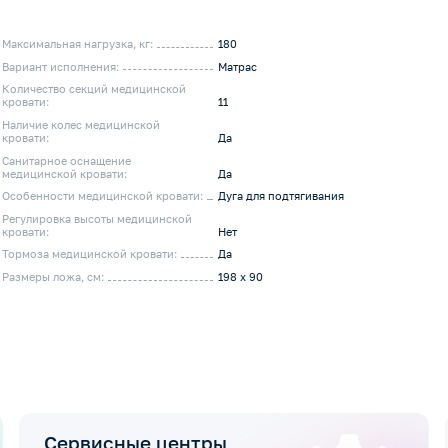
Максимальная нагрузка, кг:
180
Вариант исполнения:
Матрас
Количество секций медицинской
кровати:
11
Наличие колес медицинской
кровати:
Да
Санитарное оснащение
медицинской кровати:
Да
Особенности медицинской кровати:
Дуга для подтягивания
Регулировка высоты медицинской
кровати:
Нет
Тормоза медицинской кровати:
Да
Размеры ложа, см:
198 х 90
Сервисные центры