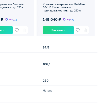
рическая Burmeier
Кровать электрическая Med-Mos
Кр
секционная до 250 кг
DB-11А 11-секционная с
We
принадлежностями, до 250кг
кг
 ₽
149 040 ₽
1
+4072
+4471
ать
Заказать
97,5
1
106,1
1
250
1
Матрас
-