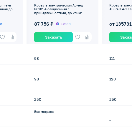
urmeier
Кровать электрическая Армед
Кровать элект
онная до
РС201 4-секционная с
Aliura II 4-х 
принадлежностями, до 250кг
87 756 ₽
от 135731
91
+2633
Заказать
Заказ
98
111
98
120
250
250
Без матраса
-