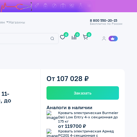
8 800 550–20–15
лям
Магазины
Бесплатно по России
0
0
0
От 107 028 ₽
11-
Заказать
, до
Аналоги в наличии
Кровать электрическая Burmeier
Dali Low Entry 4-х секционная до
175 кг
от 119700 ₽
Кровать электрическая Армед
РС201 4-секционная с