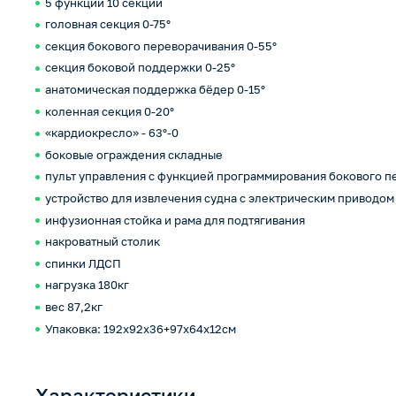
5 функций 10 секций
головная секция 0-75°
секция бокового переворачивания 0-55°
секция боковой поддержки 0-25°
анатомическая поддержка бёдер 0-15°
коленная секция 0-20°
«кардиокресло» - 63°-0
боковые ограждения складные
пульт управления с функцией программирования бокового п
устройство для извлечения судна с электрическим приводом
инфузионная стойка и рама для подтягивания
накроватный столик
спинки ЛДСП
нагрузка 180кг
вес 87,2кг
Упаковка: 192х92х36+97х64х12см
Характеристики