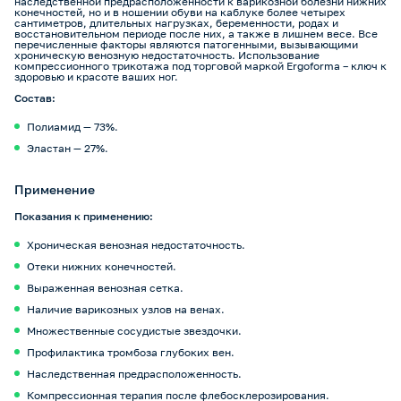
наследственной предрасположенности к варикозной болезни нижних
конечностей, но и в ношении обуви на каблуке более четырех
сантиметров, длительных нагрузках, беременности, родах и
восстановительном периоде после них, а также в лишнем весе. Все
перечисленные факторы являются патогенными, вызывающими
хроническую венозную недостаточность. Использование
компрессионного трикотажа под торговой маркой Ergoforma – ключ к
здоровью и красоте ваших ног.
Состав:
Полиамид — 73%.
Эластан — 27%.
Применение
Показания к применению:
Хроническая венозная недостаточность.
Отеки нижних конечностей.
Выраженная венозная сетка.
Наличие варикозных узлов на венах.
Множественные сосудистые звездочки.
Профилактика тромбоза глубоких вен.
Наследственная предрасположенность.
Компрессионная терапия после флебосклерозирования.