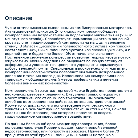
Описание
Чулки антиварикозные выполнены из комбинированных материалов.
Антиварикозный трикотаж 2-го класса компрессии обладает
компрессионным воздействием на подлежащие мягкие ткани (23–32
мм ртутного столба). Способствует нормализации оттока венозной
крови за счет градуированной компрессии на мышцы и венозную
стенку. В области щиколотки и голеностопного сустава компрессия
составляет 100%, ниже коленного сустава компрессия уже 70%, а в
верхней трети бедра – не более 40% от начального значения.
Постепенное снижение компрессии позволяет нормализовать отток
жидкости из нижних отделов ног, защищает венозную стенку от
деформации и ускоряет ток крови, что упрощает и нормализует
работу венозной помпы. Специальная высокотехнологичная вязка
компрессионного трикотажа позволяет оказывать дозированное
давление в течение всего дня. Использование компрессионного
трикотажа – общепризнанный метод профилактики и лечения
болезней вен нижних конечностей.
Компрессионный трикотаж торговой марки Ergoforma представлен в
нескольких цветовых решениях. Визуально только специалист
может отличить его от обычного трикотажа. Вы оказываете
лечебное компрессионное действие, оставаясь привлекательной.
Кроме того, доказано, что использование компрессионного
трикотажа оказывает лучшее воздействие на стенки вен, нежели
эластичное бинтование, при котором невозможно создать
градуированное компрессионное воздействие.
По данным Всемирной организации здравоохранения, более
половины населения России страдает хронической венозной
недостаточностью, или попросту варикозом. Причем более 70
процентов из этой группы – женщины. Причины не только в