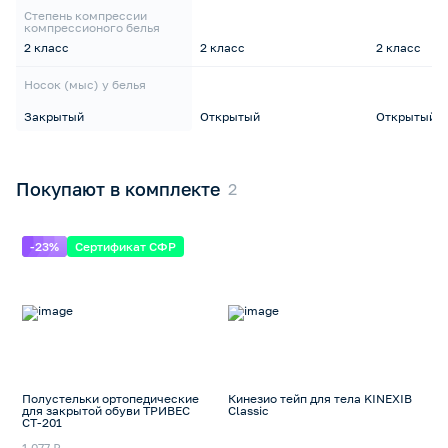
Степень компрессии
компрессионого белья
2 класс
2 класс
2 класс
Носок (мыс) у белья
Закрытый
Открытый
Открытый
Покупают в комплекте
-23%
Сертификат СФР
Полустельки ортопедические
Кинезио тейп для тела KINEXIB
для закрытой обуви ТРИВЕС
Classic
СТ-201
1 077 ₽