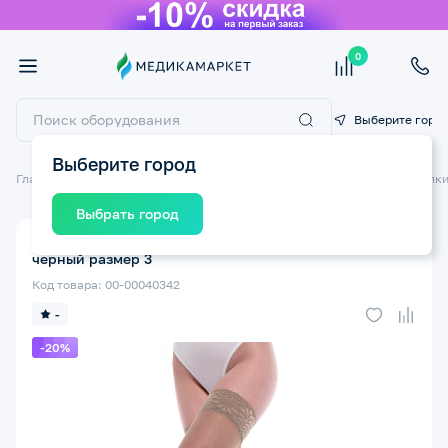
0
Выберите горо
Выберите город
Главная
Компрессионный трикотаж
Компрессионные чулки
Чулки
Выбрать город
Компрессионные чулки ERGOFORMA ат. 221 2 класс
черный размер 3
Код товара: 00-00040342
-
-20%