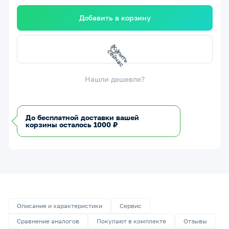
Добавить в корзину
с
К
у
п
и
т
ь
с
е
й
ч
а
Нашли дешевле?
До бесплатной доставки вашей
корзины осталось 1000 ₽
Описание и характеристики
Сервис
Сравнение аналогов
Покупают в комплекте
Отзывы