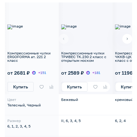
Компрессионные чулки
Компрессионные чулки
Компрессио
ERGOFORMA ат. 221 2
ТРИВЕС ТК.230 2 класс с
ЧККВ-ЦК ун
класс
открытым носком
класс с от
от 2681 ₽
от 2589 ₽
от 1196 ₽
+151
+181
Купить
Купить
Купить
Цвет
Бежевый
кремовый/
Телесный, Черный
Размер
II, 6, 3, 4, 5
6, 2, 4
6, 1, 2, 3, 4, 5