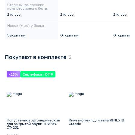
Степень компрессии
компрессионого белья
2 класс
2 класс
2 класс
Носок (мыс) у белья
Закрытый
Открытый
Открытый
Покупают в комплекте
-23%
Сертификат СФР
Полустельки ортопедические
Кинезио тейп для тела KINEXIB
для закрытой обуви ТРИВЕС
Classic
СТ-201
1 077 ₽