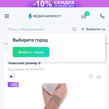
0
Выберите горо
Выберите город
Главная
Компрессионный трикотаж
Компрессионные чулки
Чулки
Выбрать город
Компрессионные чулки ERGOFORMA ат. 221 2 класс
телесный размер 6
Код товара: 00-00041203
-
-34%