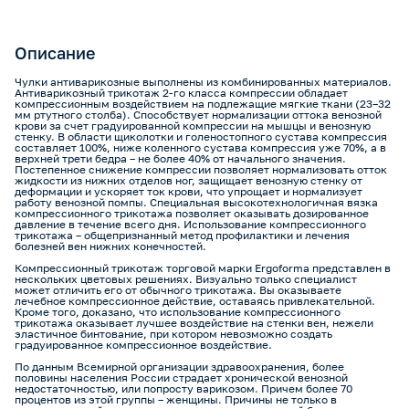
Описание
Чулки антиварикозные выполнены из комбинированных материалов.
Антиварикозный трикотаж 2-го класса компрессии обладает
компрессионным воздействием на подлежащие мягкие ткани (23–32
мм ртутного столба). Способствует нормализации оттока венозной
крови за счет градуированной компрессии на мышцы и венозную
стенку. В области щиколотки и голеностопного сустава компрессия
составляет 100%, ниже коленного сустава компрессия уже 70%, а в
верхней трети бедра – не более 40% от начального значения.
Постепенное снижение компрессии позволяет нормализовать отток
жидкости из нижних отделов ног, защищает венозную стенку от
деформации и ускоряет ток крови, что упрощает и нормализует
работу венозной помпы. Специальная высокотехнологичная вязка
компрессионного трикотажа позволяет оказывать дозированное
давление в течение всего дня. Использование компрессионного
трикотажа – общепризнанный метод профилактики и лечения
болезней вен нижних конечностей.
Компрессионный трикотаж торговой марки Ergoforma представлен в
нескольких цветовых решениях. Визуально только специалист
может отличить его от обычного трикотажа. Вы оказываете
лечебное компрессионное действие, оставаясь привлекательной.
Кроме того, доказано, что использование компрессионного
трикотажа оказывает лучшее воздействие на стенки вен, нежели
эластичное бинтование, при котором невозможно создать
градуированное компрессионное воздействие.
По данным Всемирной организации здравоохранения, более
половины населения России страдает хронической венозной
недостаточностью, или попросту варикозом. Причем более 70
процентов из этой группы – женщины. Причины не только в