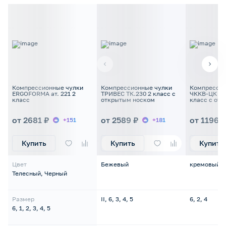
Компрессионные чулки
Компрессионные чулки
Компрессио
ERGOFORMA ат. 221 2
ТРИВЕС ТК.230 2 класс с
ЧККВ-ЦК ун
класс
открытым носком
класс с от
от 2681 ₽
от 2589 ₽
от 1196 ₽
+151
+181
Купить
Купить
Купить
Цвет
Бежевый
кремовый/
Телесный, Черный
Размер
II, 6, 3, 4, 5
6, 2, 4
6, 1, 2, 3, 4, 5