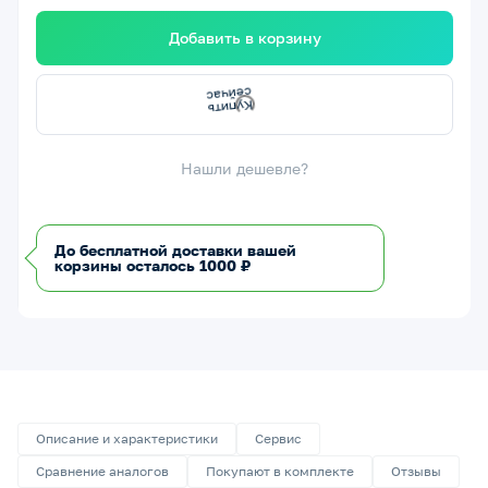
Добавить в корзину
К
у
п
и
т
ь
е
й
ч
а
с
с
Нашли дешевле?
До бесплатной доставки вашей
корзины осталось 1000 ₽
Описание и характеристики
Сервис
Сравнение аналогов
Покупают в комплекте
Отзывы