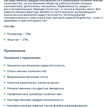
наследственной предрасположенности к варикозной болезни нижних
конечностей, но и в ношении обуви на каблуке более четырех
сантиметров, длительных нагрузках, беременности, родах и
восстановительном периоде после них, а также в лишнем весе. Все
перечисленные факторы являются патогенными, вызывающими
хроническую венозную недостаточность. Использование
компрессионного трикотажа под торговой маркой Ergoforma – ключ к
здоровью и красоте ваших ног.
Состав:
Полиамид — 73%.
Эластан — 27%.
Применение
Показания к применению:
Хроническая венозная недостаточность.
Отеки нижних конечностей.
Выраженная венозная сетка.
Наличие варикозных узлов на венах.
Множественные сосудистые звездочки.
Профилактика тромбоза глубоких вен.
Наследственная предрасположенность.
Компрессионная терапия после флебосклерозирования.