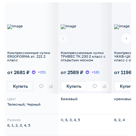
Компрессионные чулки
Компрессионные чулки
Компрессио
ERGOFORMA ат. 221 2
ТРИВЕС ТК.230 2 класс с
ЧККВ-ЦК ун
класс
открытым носком
класс с от
от 2681 ₽
от 2589 ₽
от 1196 ₽
+151
+181
Купить
Купить
Купить
Цвет
Бежевый
кремовый/
Телесный, Черный
Размер
II, 6, 3, 4, 5
6, 2, 4
6, 1, 2, 3, 4, 5