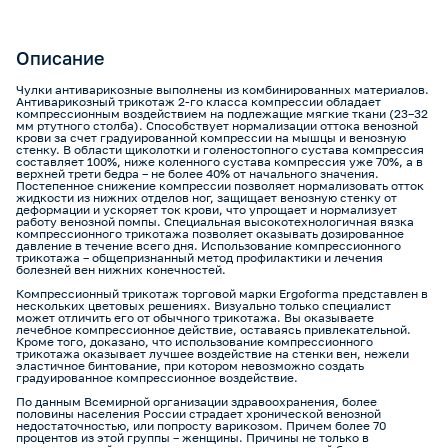
Описание
Чулки антиварикозные выполнены из комбинированных материалов.
Антиварикозный трикотаж 2-го класса компрессии обладает
компрессионным воздействием на подлежащие мягкие ткани (23–32
мм ртутного столба). Способствует нормализации оттока венозной
крови за счет градуированной компрессии на мышцы и венозную
стенку. В области щиколотки и голеностопного сустава компрессия
составляет 100%, ниже коленного сустава компрессия уже 70%, а в
верхней трети бедра – не более 40% от начального значения.
Постепенное снижение компрессии позволяет нормализовать отток
жидкости из нижних отделов ног, защищает венозную стенку от
деформации и ускоряет ток крови, что упрощает и нормализует
работу венозной помпы. Специальная высокотехнологичная вязка
компрессионного трикотажа позволяет оказывать дозированное
давление в течение всего дня. Использование компрессионного
трикотажа – общепризнанный метод профилактики и лечения
болезней вен нижних конечностей.
Компрессионный трикотаж торговой марки Ergoforma представлен в
нескольких цветовых решениях. Визуально только специалист
может отличить его от обычного трикотажа. Вы оказываете
лечебное компрессионное действие, оставаясь привлекательной.
Кроме того, доказано, что использование компрессионного
трикотажа оказывает лучшее воздействие на стенки вен, нежели
эластичное бинтование, при котором невозможно создать
градуированное компрессионное воздействие.
По данным Всемирной организации здравоохранения, более
половины населения России страдает хронической венозной
недостаточностью, или попросту варикозом. Причем более 70
процентов из этой группы – женщины. Причины не только в