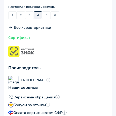
Размер
Как подобрать размер?
1
2
3
4
5
6
Все характеристики
Сертификат
Производитель
ERGOFORMA
i
Наши сервисы
Сервисные обращения
i
Бонусы за отзывы
i
Оплата сертификатом СФР
i