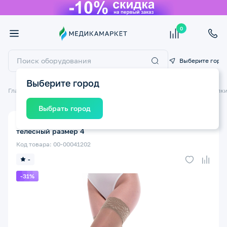
0
Выберите горо
Выберите город
Главная
Компрессионный трикотаж
Компрессионные чулки
Чулки
Выбрать город
Компрессионные чулки ERGOFORMA ат. 221 2 класс
телесный размер 4
Код товара: 00-00041202
-
-31%