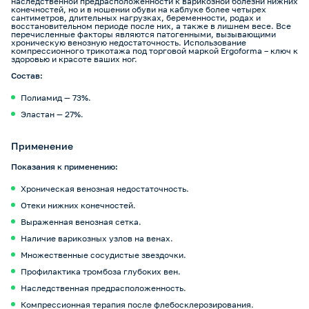
наследственной предрасположенности к варикозной болезни нижних
конечностей, но и в ношении обуви на каблуке более четырех
сантиметров, длительных нагрузках, беременности, родах и
восстановительном периоде после них, а также в лишнем весе. Все
перечисленные факторы являются патогенными, вызывающими
хроническую венозную недостаточность. Использование
компрессионного трикотажа под торговой маркой Ergoforma – ключ к
здоровью и красоте ваших ног.
Состав:
Полиамид — 73%.
Эластан — 27%.
Применение
Показания к применению:
Хроническая венозная недостаточность.
Отеки нижних конечностей.
Выраженная венозная сетка.
Наличие варикозных узлов на венах.
Множественные сосудистые звездочки.
Профилактика тромбоза глубоких вен.
Наследственная предрасположенность.
Компрессионная терапия после флебосклерозирования.