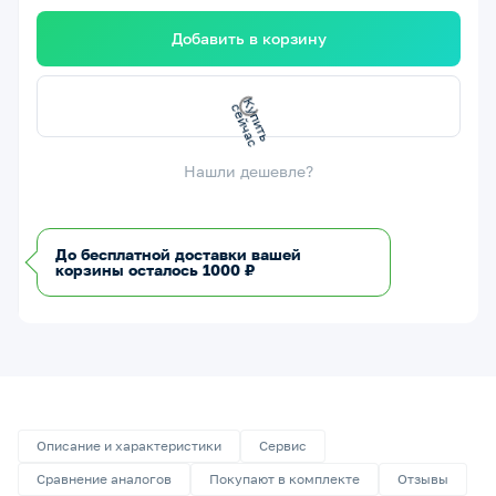
Добавить в корзину
К
у
п
и
т
ь
с
е
й
ч
а
с
Нашли дешевле?
До бесплатной доставки вашей
корзины осталось 1000 ₽
Описание и характеристики
Сервис
Сравнение аналогов
Покупают в комплекте
Отзывы