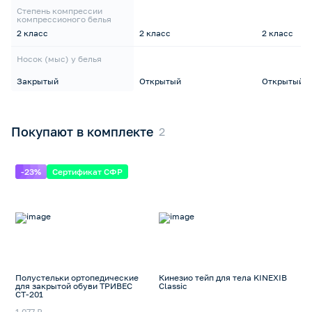
Степень компрессии
компрессионого белья
2 класс
2 класс
2 класс
Носок (мыс) у белья
Закрытый
Открытый
Открытый
Покупают в комплекте
-23%
Сертификат СФР
Полустельки ортопедические
Кинезио тейп для тела KINEXIB
для закрытой обуви ТРИВЕС
Classic
СТ-201
1 077 ₽