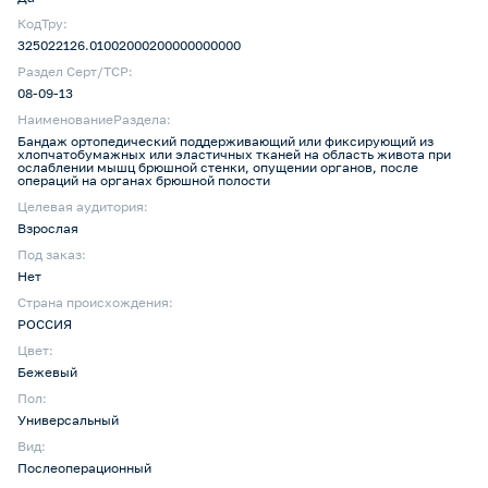
КодТру:
325022126.01002000200000000000
Раздел Серт/ТСР:
08-09-13
НаименованиеРаздела:
Бандаж ортопедический поддерживающий или фиксирующий из
хлопчатобумажных или эластичных тканей на область живота при
ослаблении мышц брюшной стенки, опущении органов, после
операций на органах брюшной полости
Целевая аудитория:
Взрослая
Под заказ:
Нет
Страна происхождения:
РОССИЯ
Цвет:
Бежевый
Пол:
Универсальный
Вид:
Послеоперационный