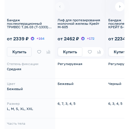
Бандаж
Лиф для протезирования
Бандаж
послеоперационный
молочной железы Крейт
послеопера
ТРИВЕС Т.26.03 (Т-1333)
М-605
КРЕЙТ Б-33
на брюшную полость
брюшую пол
от 2339 ₽
от 2462 ₽
от 2234 
+164
+172
Купить
Купить
Купить
Степень фиксации
Регулируемая
Регулируем
Средняя
Цвет
Бежевый
Черный
Бежевый
Размер
6, 7, 3, 4, 5
6, 3, 4, 5
L, M, S, XL, XXL
Часть тела