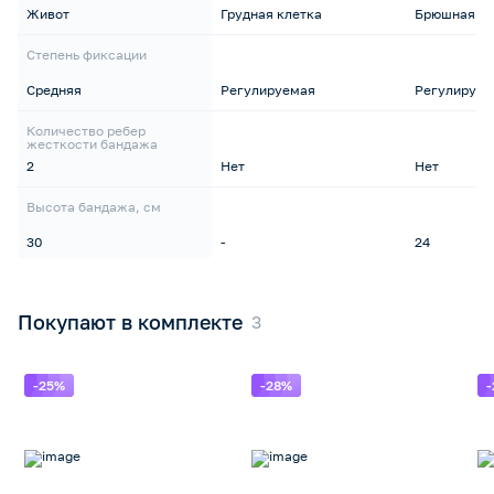
Живот
Грудная клетка
Брюшная ст
Степень фиксации
Средняя
Регулируемая
Регулируем
Количество ребер
жесткости бандажа
2
Нет
Нет
Высота бандажа, см
30
-
24
Покупают в комплекте
-25%
-28%