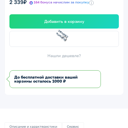
2 339₽
164 бонуса начислим за покупку
i
Добавить в корзину
К
у
п
и
т
ь
е
й
ч
а
с
с
Нашли дешевле?
До бесплатной доставки вашей
корзины осталось 1000 ₽
Описание и характеристики
Сервис