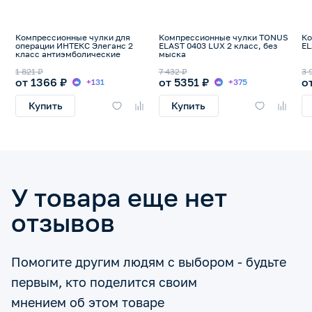
Компрессионные чулки для
Компрессионные чулки TONUS
Ко
операции ИНТЕКС Элеганс 2
ELAST 0403 LUX 2 класс, без
EL
класс антиэмболические
мыска
1 821 ₽
7 432 ₽
3 
от 1366 ₽
от 5351 ₽
о
+131
+375
Купить
Купить
У товара еще нет
отзывов
Помогите другим людям с выбором - будьте
первым, кто поделится своим
мнением об этом товаре