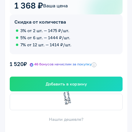
1 368 ₽
Ваша цена
Скидка от количества
3% от 2 шт. — 1475 ₽/шт.
5% от 6 шт. — 1444 ₽/шт.
7% от 12 шт. — 1414 ₽/шт.
1 520₽
46 бонусов начислим за покупку
i
Добавить в корзину
К
у
п
и
т
ь
е
й
ч
а
с
с
Нашли дешевле?