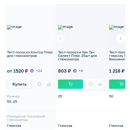
Тест-полоски Контур Плюс
Тест-полоски Уан Тач
Тест-полоск
для глюкометров
Селект Плюс 25шт для
глюкозу 50 
глюкометра
биохимичес
анализатор
от 1520 ₽
803 ₽
1 218 ₽
+24
+8
Купить
Размер
25
50
50, 25
Измерения показаний
глюкометра
Глюкоза
Глюкоза
Глюкоза