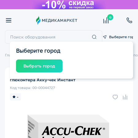
0
Выберите горо
Выберите город
Главная
Медицинские приборы
Глюкометры, тест-полоски
Тест-п
Выбрать город
Тест-полоски Акку-чек Инстант Глюкоза 50шт для
глюкомтера Акку-чек Инстант
Код товара: 00-00044727
-