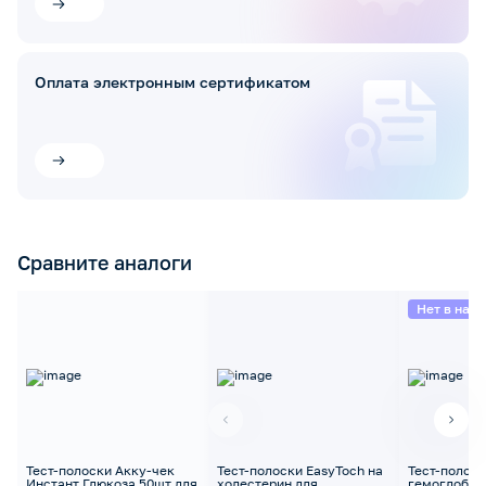
Оплата электронным сертификатом
Сравните аналоги
Нет в нал
Тест-полоски Акку-чек
Тест-полоски EasyToch на
Тест-полоск
Инстант Глюкоза 50шт для
холестерин для
гемоглобин 