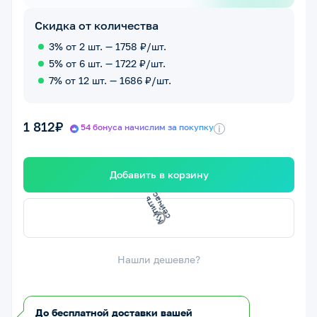
Скидка от количества
3% от 2 шт. — 1758 ₽/шт.
5% от 6 шт. — 1722 ₽/шт.
7% от 12 шт. — 1686 ₽/шт.
1 812₽
54 бонуса начислим за покупку
i
Добавить в корзину
К
у
п
и
т
ь
е
й
ч
а
с
с
Нашли дешевле?
До бесплатной доставки вашей