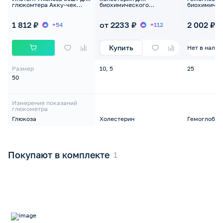
глюкомтера Акку-чек
биохимического
биохимичес
Инстант
анализатора крови
анализатор
1 812 ₽
от 2233 ₽
2 002 ₽
+54
+112
Купить
Нет в налич
Размер
10, 5
25
50
Измерения показаний
глюкометра
Глюкоза
Холестерин
Гемоглобин
Покупают в комплекте