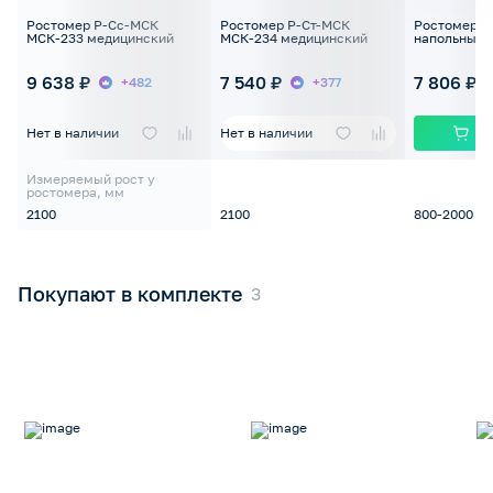
Ростомер Р-Сс-МСК
Ростомер Р-Ст-МСК
Ростомер Т
МСК-233 медицинский
МСК-234 медицинский
напольный 
9 638 ₽
7 540 ₽
7 806 ₽
+482
+377
Нет в наличии
Нет в наличии
Измеряемый рост у
ростомера, мм
2100
2100
800-2000
Покупают в комплекте