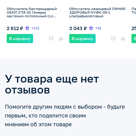
Облучатель бактерицидный
Облучатель кварцевый ЛИНИЯ
Ла
ОБНП 1*15-01 Генерис
ЗДОРОВЬЯ ОУФК-09-1
TU
настенно-потолочный (со
ультрафиолетовый
шнуром) 1 лампа F15 в
комплекте
2 612 ₽
3 043 ₽
2
+131
+91
В корзину
В корзину
У товара еще нет
отзывов
Помогите другим людям с выбором - будьте
первым, кто поделится своим
мнением об этом товаре