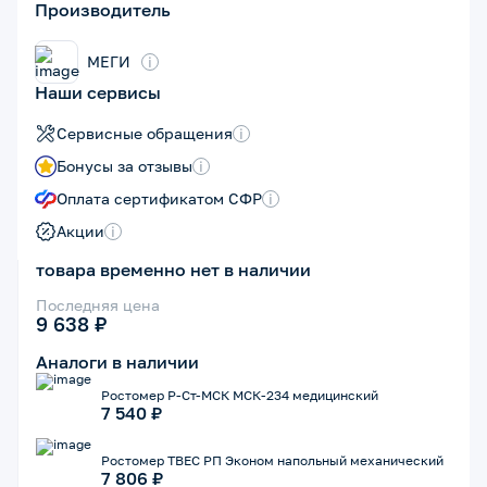
Производитель
МЕГИ
i
Наши сервисы
Сервисные обращения
i
Бонусы за отзывы
i
Оплата сертификатом СФР
i
Акции
i
товара временно нет в наличии
Последняя цена
9 638 ₽
Аналоги в наличии
Ростомер Р-Ст-МСК МСК-234 медицинский
7 540 ₽
Ростомер ТВЕС РП Эконом напольный механический
7 806 ₽