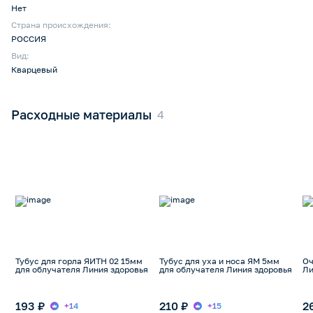
Нет
Страна происхождения:
РОССИЯ
Вид:
Кварцевый
Расходные материалы
Тубус для горла ЯИТН 02 15мм
Тубус для уха и носа ЯМ 5мм
Оч
для облучателя Линия здоровья
для облучателя Линия здоровья
Ли
193 ₽
210 ₽
2
+14
+15