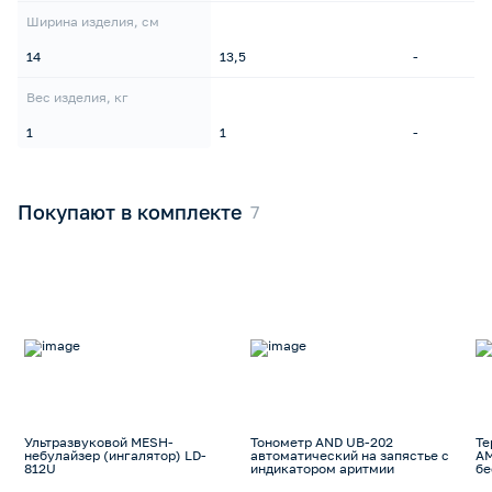
Ширина изделия, см
14
13,5
-
Вес изделия, кг
1
1
-
Покупают в комплекте
Ультразвуковой MESH-
Тонометр AND UB-202
Те
небулайзер (ингалятор) LD-
автоматический на запястье с
AM
812U
индикатором аритмии
бе