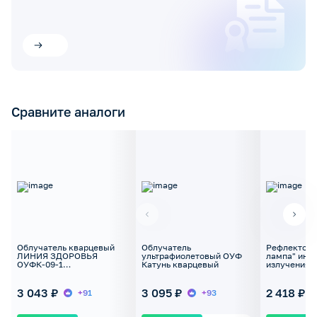
Сравните аналоги
Облучатель кварцевый
Облучатель
Рефлектор 
ЛИНИЯ ЗДОРОВЬЯ
ультрафиолетовый ОУФ
лампа" инф
ОУФК-09-1
Катунь кварцевый
излучения
ультрафиолетовый
3 043 ₽
3 095 ₽
2 418 ₽
+91
+93