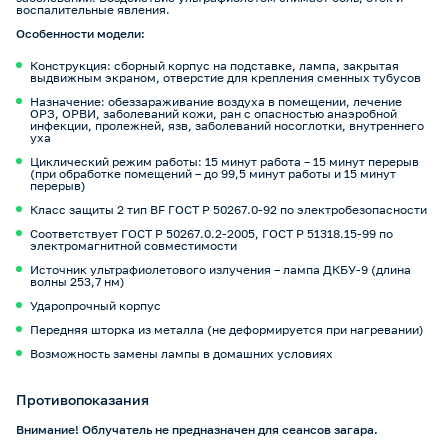
воспалительные явления.
Особенности модели:
Конструкция: сборный корпус на подставке, лампа, закрытая
выдвижным экраном, отверстие для крепления сменных тубусов
Назначение: обеззараживание воздуха в помещении, лечение
ОРЗ, ОРВИ, заболеваний кожи, ран с опасностью анаэробной
инфекции, пролежней, язв, заболеваний носоглотки, внутреннего
уха
Циклический режим работы: 15 минут работа – 15 минут перерыв
(при обработке помещений – до 99,5 минут работы и 15 минут
перерыв)
Класс защиты 2 тип BF ГОСТ Р 50267.0-92 по электробезопасности
Соответствует ГОСТ Р 50267.0.2-2005, ГОСТ Р 51318.15-99 по
электромагнитной совместимости
Источник ультрафиолетового излучения – лампа ДКБУ-9 (длина
волны 253,7 нм)
Ударопрочный корпус
Передняя шторка из металла (не деформируется при нагревании)
Возможность замены лампы в домашних условиях
Противопоказания
Внимание! Облучатель не предназначен для сеансов загара.