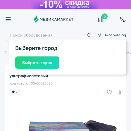
0
Выберите горо
Выберите город
Главная
Медицинские приборы
Облучатели бактерицидные/Рецирк
Выбрать город
Облучатель кварцевый ЛИНИЯ ЗДОРОВЬЯ ОУФК-09-1
ультрафиолетовый
Код товара: 00-00023526
-