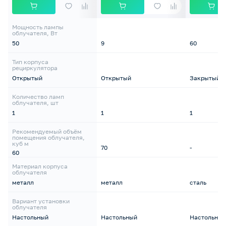
Мощность лампы
облучателя, Вт
50
9
60
Тип корпуса
рециркулятора
Открытый
Открытый
Закрытый
Количество ламп
облучателя, шт
1
1
1
Рекомендуемый объём
помещения облучателя,
куб м
70
-
60
Материал корпуса
облучателя
металл
металл
сталь
Вариант установки
облучателя
Настольный
Настольный
Настольный