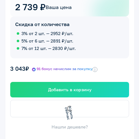
2 739 ₽
Ваша цена
Скидка от количества
3% от 2 шт. — 2952 ₽/шт.
5% от 6 шт. — 2891 ₽/шт.
7% от 12 шт. — 2830 ₽/шт.
3 043₽
91 бонус начислим за покупку
i
Добавить в корзину
К
у
п
и
ь
с
е
й
ч
а
т
с
Нашли дешевле?