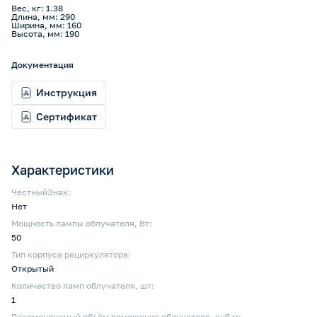
Вес, кг: 1.38
Длина, мм: 290
Ширина, мм: 160
Высота, мм: 190
Документация
Инструкция
Сертификат
Характеристики
ЧестныйЗнак:
Нет
Мощность лампы облучателя, Вт:
50
Тип корпуса рециркулятора:
Открытый
Количество ламп облучателя, шт:
1
Рекомендуемый объём помещения облучателя, куб м: