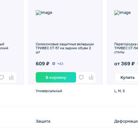
вый
Силиконовые защитные вкладыши
Перегородка
еский
ТРИВЕС СТ-57 на задник обуви 2
ТРИВЕС СТ-54.
шт
стопы
609 ₽
от 369 ₽
+43
В корзину
Купить
Универсальный
L, M, S
Защита
Деформация