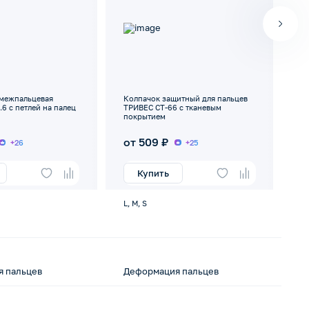
 межпальцевая
Колпачок защитный для пальцев
Ко
6 с петлей на палец
ТРИВЕС СТ-66 с тканевым
Тр
покрытием
от 509 ₽
6
+26
+25
Купить
L, M, S
Ун
 пальцев
Деформация пальцев
Бо