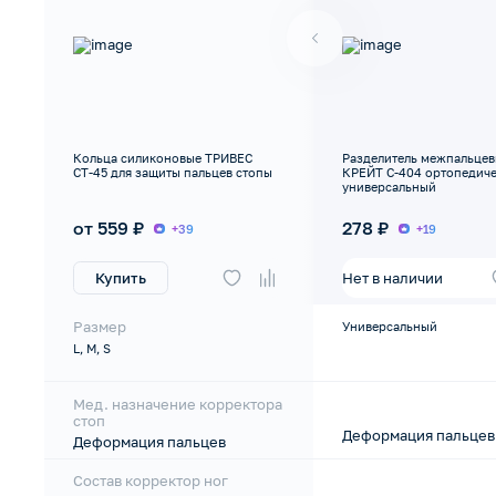
Кольца силиконовые ТРИВЕС
Разделитель межпальце
СТ-45 для защиты пальцев стопы
КРЕЙТ С-404 ортопедич
универсальный
от 559 ₽
278 ₽
+39
+19
Нет в наличии
Купить
Размер
Универсальный
L, M, S
Мед. назначение корректора
стоп
Деформация пальцев
Деформация пальцев
Состав корректор ног