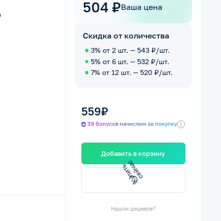
504 ₽
Ваша цена
в
Скидка от количества
3% от 2 шт. — 543 ₽/шт.
5% от 6 шт. — 532 ₽/шт.
7% от 12 шт. — 520 ₽/шт.
559₽
i
39 бонусов начислим за покупку
Добавить в корзину
К
у
п
и
т
ь
с
е
й
ч
а
с
Нашли дешевле?