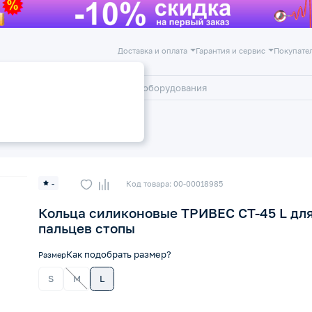
Доставка и оплата
Гарантия и сервис
Покупате
лог
Акции
и пальцев ног
Корректоры стопы
-
Код товара: 00-00018985
Кольца силиконовые ТРИВЕС СТ-45 L дл
пальцев стопы
Как подобрать размер?
Размер
S
M
L