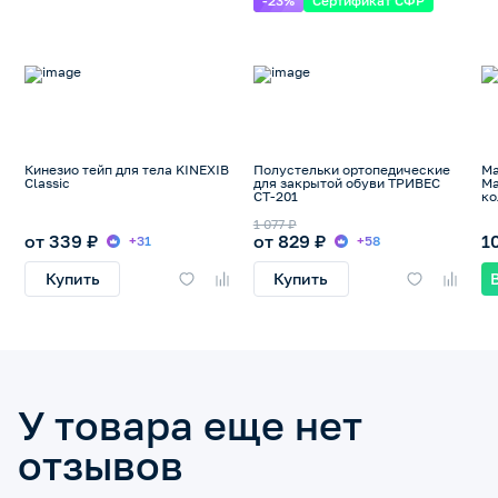
-23%
Сертификат СФР
Кинезио тейп для тела KINEXIB
Полустельки ортопедические
Ма
Classic
для закрытой обуви ТРИВЕС
Ма
СТ-201
ко
1 077 ₽
от 339 ₽
от 829 ₽
1
+31
+58
Купить
Купить
У товара еще нет
отзывов