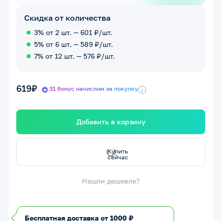
Скидка от количества
3% от 2 шт. — 601 ₽/шт.
5% от 6 шт. — 589 ₽/шт.
7% от 12 шт. — 576 ₽/шт.
619₽
31 бонус начислим за покупку
i
Добавить в корзину
с
К
у
п
ить с
е
й
ч
а
Нашли дешевле?
Бесплатная доставка от 1000 ₽