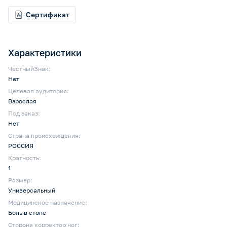
Сертификат
Характеристики
ЧестныйЗнак:
Нет
Целевая аудитория:
Взрослая
Под заказ:
Нет
Страна происхождения:
РОССИЯ
Кратность:
1
Размер:
Универсальный
Медицинское назначение:
Боль в стопе
Сторона корректор ног: