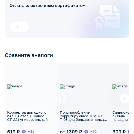
Оплата электронным сертификатом
Сравните аналоги
Корректор для одного
Приспособление
Силиконовы
пальца стопы Тривес
корригирующее ТРИВЕС
вкладыши Т
СТ-221 универсальный
Т-03 для большого пальца
на задник о
стопы
619 ₽
от 1309 ₽
609 ₽
+31
+92