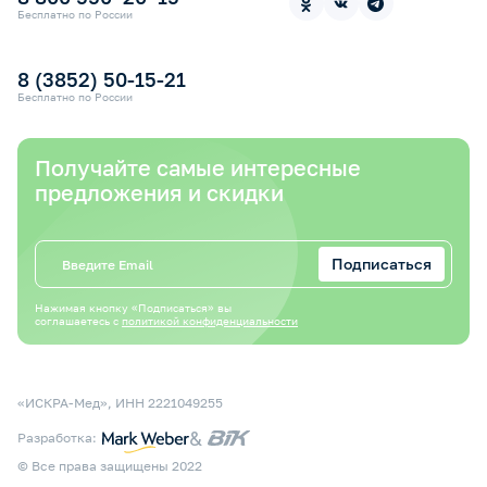
Контакты
Прокат медицинской техники
Бесплатно по России
Электронный сертификат СФР
Оплата электронным сертификатом СФР
8 (3852) 50-15-21
Бесплатно по России
Получайте самые интересные
предложения и скидки
Подписаться
Нажимая кнопку «Подписаться» вы
соглашаетесь с
политикой конфиденциальности
«ИСКРА-Мед», ИНН 2221049255
&
Разработка:
© Все права защищены 2022