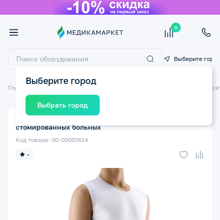
0
Выберите горо
Выберите город
Главная
Ортопедические изделия
Ортопедические бандажи и корсе
Выбрать город
Пояс послеоперационный TONUS ELAST 9901-01 для
стомированных больных
Код товара: 00-00050614
-