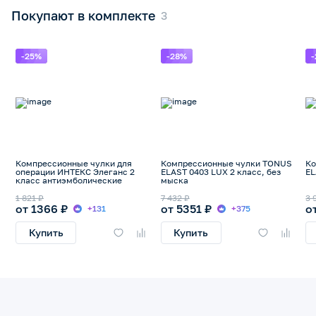
Покупают в комплекте
-25%
-28%
Компрессионные чулки для
Компрессионные чулки TONUS
Ко
операции ИНТЕКС Элеганс 2
ELAST 0403 LUX 2 класс, без
EL
класс антиэмболические
мыска
1 821 ₽
7 432 ₽
3 
от 1366 ₽
от 5351 ₽
о
+131
+375
Купить
Купить