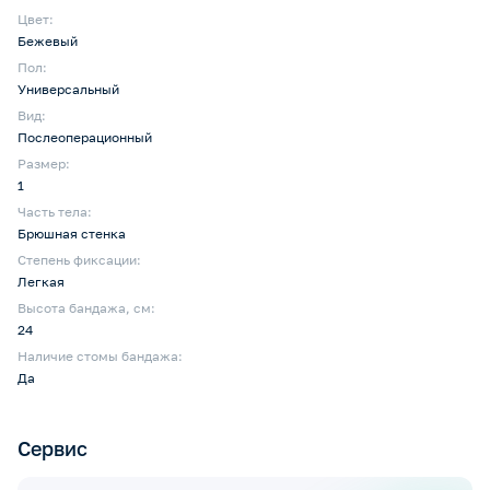
Цвет:
Бежевый
Пол:
Универсальный
Вид:
Послеоперационный
Размер:
1
Часть тела:
Брюшная стенка
Степень фиксации:
Легкая
Высота бандажа, см:
24
Наличие стомы бандажа:
Да
Сервис