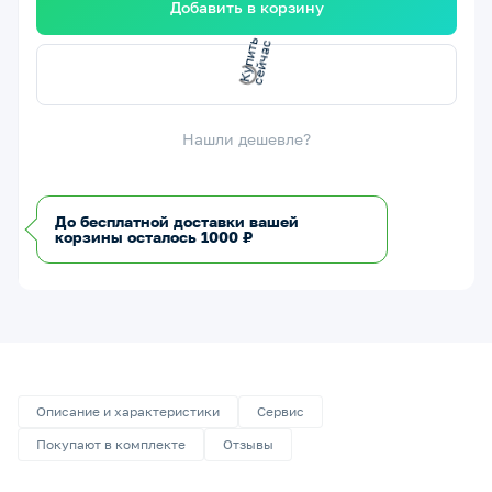
Добавить в корзину
с
с
К
у
п
и
т
ь
е
й
ч
а
Нашли дешевле?
До бесплатной доставки вашей
корзины осталось 1000 ₽
Описание и характеристики
Сервис
Покупают в комплекте
Отзывы