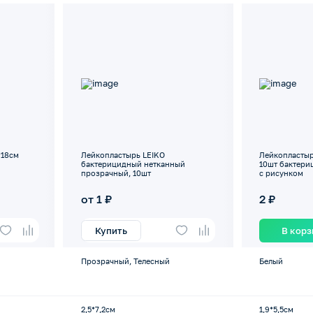
*18см
Лейкопластырь LEIKO
Лейкопластыр
бактерицидный нетканный
10шт бактер
прозрачный, 10шт
с рисунком
от 1 ₽
2 ₽
Купить
В кор
Прозрачный, Телесный
Белый
2,5*7,2см
1,9*5,5см