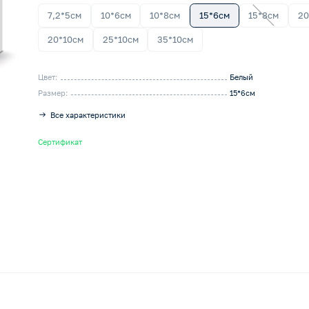
7,2*5см
10*6см
10*8см
15*6см
15*8см
20
20*10см
25*10см
35*10см
Цвет:
Белый
Размер:
15*6см
Все характеристики
Сертификат