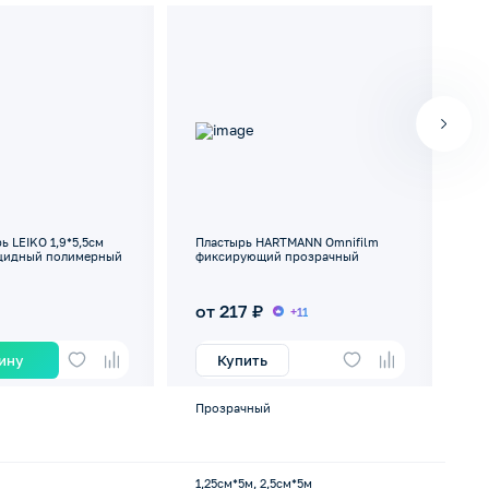
ь LEIKO 1,9*5,5см
Пластырь HARTMANN Omnifilm
Ле
ицидный полимерный
фиксирующий прозрачный
MA
не
от 217 ₽
о
+11
зину
Купить
Прозрачный
-
1,25см*5м, 2,5см*5м
5*