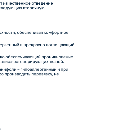
т качественное отведение
последующую вторичную
рхности, обеспечивая комфортное
ллергенный и прекрасно поглощающий
лько обеспечивающий проникновение
стание» регенерирующих тканей.
канифоли – гипоаллергенный и при
о производить перевязку, не
;