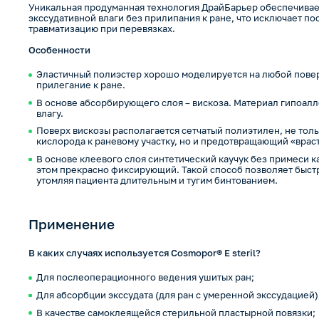
Уникальная продуманная технология ДрайБарьер обеспечивае
экссудативной влаги без прилипания к ране, что исключает 
травматизацию при перевязках.
Особенности
Эластичный полиэстер хорошо моделируется на любой пове
прилегание к ране.
В основе абсорбирующего слоя – вискоза. Материал гипоа
влагу.
Поверх вискозы располагается сетчатый полиэтилен, не то
кислорода к раневому участку, но и предотвращающий «вра
В основе клеевого слоя синтетический каучук без примеси 
этом прекрасно фиксирующий. Такой способ позволяет быстр
утомляя пациента длительным и тугим бинтованием.
Применение
В каких случаях используется Cosmopor® E steril?
Для послеоперационного ведения ушитых ран;
Для абсорбции экссудата (для ран с умеренной экссудацией)
В качестве самоклеящейся стерильной пластырной повязки;