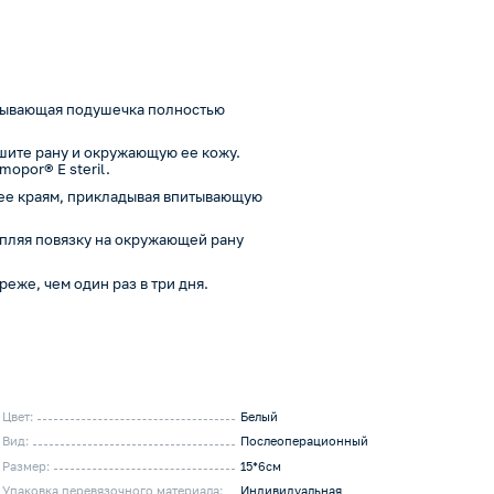
итывающая подушечка полностью
шите рану и окружающую ее кожу.
opor® E steril.
 ее краям, прикладывая впитывающую
пляя повязку на окружающей рану
еже, чем один раз в три дня.
Цвет:
Белый
Вид:
Послеоперационный
Размер:
15*6см
Упаковка перевязочного материала:
Индивидуальная