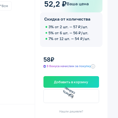
52,2 ₽
Ваша цена
*8см
Скидка от количества
3% от 2 шт. — 57 ₽/шт.
5% от 6 шт. — 56 ₽/шт.
7% от 12 шт. — 54 ₽/шт.
58₽
i
3 бонуса начислим за покупку
Добавить в корзину
с
К
у
п
и
т
ь
с
е
й
ч
а
Нашли дешевле?