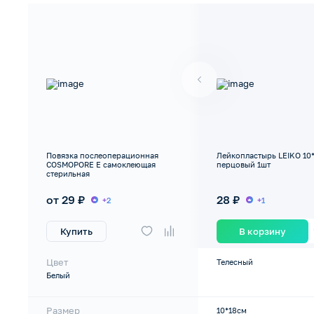
Повязка послеоперационная
Лейкопластырь LEIKO 10
COSMOPORE E самоклеющая
перцовый 1шт
стерильная
от 29 ₽
28 ₽
+2
+1
Купить
В корзину
Цвет
Телесный
Белый
Размер
10*18см