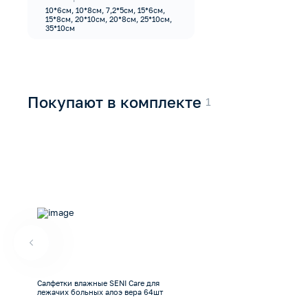
10*6см, 10*8см, 7,2*5см, 15*6см,
15*8см, 20*10см, 20*8см, 25*10см,
35*10см
Покупают в комплекте
Салфетки влажные SENI Care для
лежачих больных алоэ вера 64шт