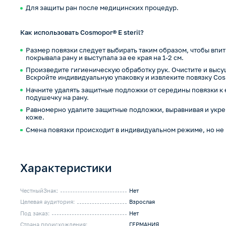
Для защиты ран после медицинских процедур.
Как использовать Cosmopor® E steril?
Размер повязки следует выбирать таким образом, чтобы вп
покрывала рану и выступала за ее края на 1-2 см.
Произведите гигиеническую обработку рук. Очистите и высу
Вскройте индивидуальную упаковку и извлеките повязку Cosm
Начните удалять защитные подложки от середины повязки к
подушечку на рану.
Равномерно удалите защитные подложки, выравнивая и укре
коже.
Смена повязки происходит в индивидуальном режиме, но не р
Характеристики
ЧестныйЗнак:
Нет
Целевая аудитория:
Взрослая
Под заказ:
Нет
Страна происхождения:
ГЕРМАНИЯ