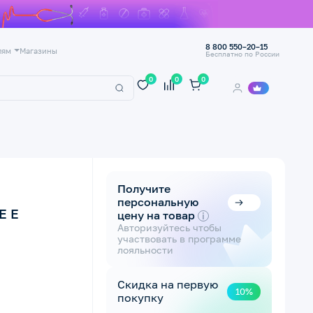
8 800 550–20–15
лям
Магазины
Бесплатно по России
0
0
0
Получите
персональную
E E
цену на товар
i
Авторизуйтесь чтобы
участвовать в программе
лояльности
Скидка на первую
10%
покупку