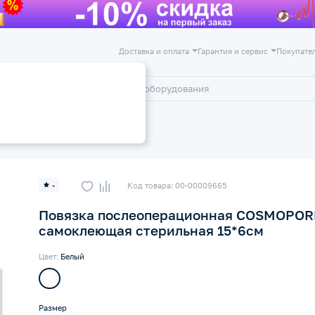
Доставка и оплата
Гарантия и сервис
Покупате
лог
Акции
ри
-
Код товара: 00-00009665
Повязка послеоперационная COSMOPOR
самоклеющая стерильная 15*6см
Цвет:
Белый
Размер