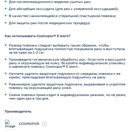
Для послеоперационного ведения ушитых ран;
Для абсорбции экссудата (для ран с умеренной экссудацией);
В качестве самоклеящейся стерильной пластырной повязки;
Для защиты ран после медицинских процедур.
Как использовать Cosmopor® E steril?
Размер повязки следует выбирать таким образом, чтобы
впитывающая подушечка полностью покрывала рану и выступала
за ее края на 1-2 см.
Произведите гигиеническую обработку рук. Очистите и высушите
рану и окружающую ее кожу. Вскройте индивидуальную упаковку
и извлеките повязку Cosmopor® E steril.
Начните удалять защитные подложки от середины повязки к ее
краям, прикладывая впитывающую подушечку на рану.
Равномерно удалите защитные подложки, выравнивая и укрепляя
повязку на окружающей рану коже.
Смена повязки происходит в индивидуальном режиме, но не реже,
чем один раз в три дня.
Производитель
i
COSMOPOR