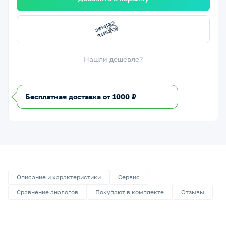
у
п
ить
с
е
й
ч
а
К
с
Нашли дешевле?
Бесплатная доставка от 1000 ₽
Описание и характеристики
Сервис
Сравнение аналогов
Покупают в комплекте
Отзывы