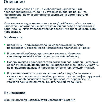
Описание
Повязка Космопор Е 10 х 6 см обеспечит качественный
послеоперационный уход и быстрое заживление раны, что
гарантированно благоприятно отразиться на самочувствии
пациента.
Уникальная продуманная технология ДрайБарьер обеспечивает
качественное отведение экссудативной влаги без прилипания к
ране, что исключает последующую вторичную травматизацию при
перевязках.
Особенности
Эластичный полиэстер хорошо моделируется на любой
поверхности, обеспечивая комфортное прилегание к ране.
В основе абсорбирующего слоя – вискоза. Материал
гипоаллергенный и прекрасно поглощающий влагу.
Поверх вискозы располагается сетчатый полиэтилен, не только
обеспечивающий проникновение кислорода к раневому участку,
но и предотвращающий «врастание» регенерирующих тканей.
В основе клеевого слоя синтетический каучук без примеси
канифоли – гипоаллергенный и при этом прекрасно фиксирующий.
Такой способ позволяет быстро производить перевязку, не
утомляя пациента длительным и тугим бинтованием.
Применение
В каких случаях используется Cosmopor® E steril?