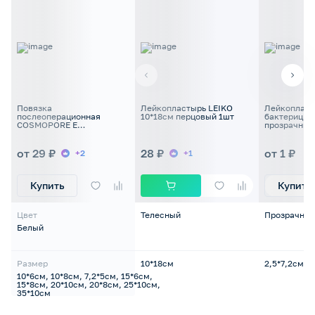
Повязка
Лейкопластырь LEIKO
Лейкопласт
послеоперационная
10*18см перцовый 1шт
бактерицид
COSMOPORE E
прозрачный
самоклеющая стерильная
от 29 ₽
28 ₽
от 1 ₽
+2
+1
Купить
Купить
Цвет
Телесный
Прозрачный
Белый
Размер
10*18см
2,5*7,2см
10*6см, 10*8см, 7,2*5см, 15*6см,
15*8см, 20*10см, 20*8см, 25*10см,
35*10см