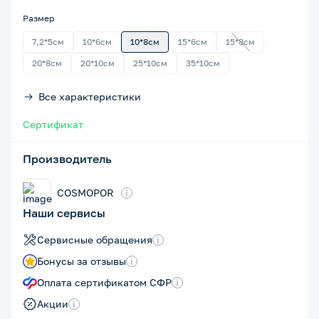
Размер
7,2*5см
10*6см
10*8см
15*6см
15*8см
20*8см
20*10см
25*10см
35*10см
Все характеристики
Сертификат
Производитель
COSMOPOR
i
Наши сервисы
Сервисные обращения
i
Бонусы за отзывы
i
Оплата сертификатом СФР
i
Акции
i