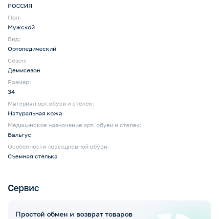
РОССИЯ
Пол:
Мужской
Вид:
Ортопедический
Сезон:
Демисезон
Размер:
34
Материал орт.обуви и стелек:
Натуральная кожа
Медицинское назначение орт. обуви и стелек:
Вальгус
Особенности повседневной обуви:
Съемная стелька
Сервис
Простой обмен и возврат товаров