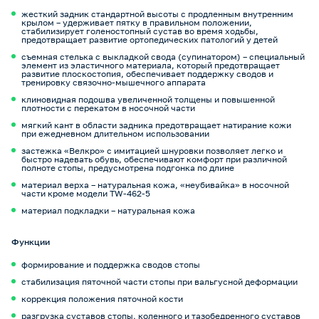
жесткий задник стандартной высоты с продленным внутренним
крылом – удерживает пятку в правильном положении,
стабилизирует голеностопный сустав во время ходьбы,
предотвращает развитие ортопедических патологий у детей
съемная стелька с выкладкой свода (супинатором) – специальный
элемент из эластичного материала, который предотвращает
развитие плоскостопия, обеспечивает поддержку сводов и
тренировку связочно-мышечного аппарата
клиновидная подошва увеличенной толщены и повышенной
плотности с перекатом в носочной части
мягкий кант в области задника предотвращает натирание кожи
при ежедневном длительном использовании
застежка «Велкро» с имитацией шнуровки позволяет легко и
быстро надевать обувь, обеспечивают комфорт при различной
полноте стопы, предусмотрена подгонка по длине
материал верха – натуральная кожа, «неубивайка» в носочной
части кроме модели TW-462-5
материал подкладки – натуральная кожа
Функции
формирование и поддержка сводов стопы
стабилизация пяточной части стопы при вальгусной деформации
коррекция положения пяточной кости
разгрузка суставов стопы, коленного и тазобедренного суставов