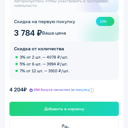
Авторизуйтесь чтобы участвовать в программе
лояльности
Скидка на первую покупку
10%
3 784 ₽
Ваша цена
Скидка от количества
3% от 2 шт. — 4078 ₽/шт.
5% от 6 шт. — 3994 ₽/шт.
7% от 12 шт. — 3910 ₽/шт.
4 204₽
294 бонуса начислим за покупку
i
Добавить в корзину
с
К
у
п
и
т
ь
с
е
й
ч
а