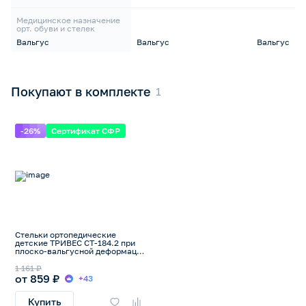
Медицинское назначение
орт. обуви и стелек
Вальгус
Вальгус
Вальгус
Покупают в комплекте
-26%
Сертификат СФР
Стельки ортопедические
детские ТРИВЕС СТ-184.2 при
плоско-вальгусной деформации
стопы
1 161 ₽
от 859 ₽
+43
Купить