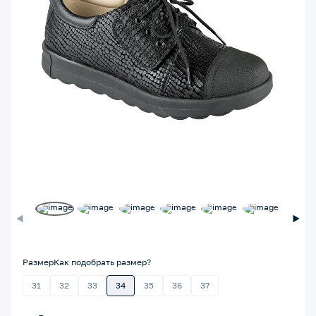
Размер
Как подобрать размер?
31
32
33
34
35
36
37