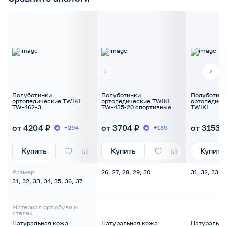
Полуботинки
Полуботинки
Полуботинк
ортопедические TWIKI
ортопедические TWIKI
ортопедиче
TW-462-3
TW-435-20 спортивные
TWIKI
от 4204 ₽
от 3704 ₽
от 3153 
+294
+185
Купить
Купить
Купить
Размер
26, 27, 28, 29, 30
31, 32, 33, 3
31, 32, 33, 34, 35, 36, 37
Материал орт.обуви и
стелек
Натуральная кожа
Натуральная кожа
Натуральна