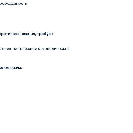
 необходимости
противопоказания, требуют
готовления сложной ортопедической
олем врача.