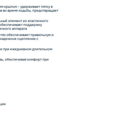
м крылом – удерживает пятку в
в во время ходьбы, предотвращает
ьный элемент из эластичного
 обеспечивает поддержку
ечного аппарата
стях обеспечивает правильную и
 надежное сцепление с
ожи при ежедневном длительном
увь, обеспечивая комфорт при
ации