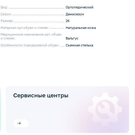
Вид:
Ортопедический
Сезон:
Демисезон
Размер:
26
Материал орт.обуви и стелек:
Натуральная кожа
Медицинское назначение орт. обуви
и стелек:
Вальгус
Особенности повседневной обуви:
Съемная стелька
Сервисные центры