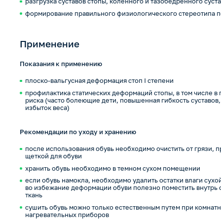
разгрузка суставов стопы, коленного и тазобедренного суст
формирование правильного физиологического стереотипа 
Применение
Показания к применению
плоско-вальгусная деформация стоп I степени
профилактика статических деформаций стопы, в том числе в 
риска (часто болеющие дети, повышенная гибкость суставов
избыток веса)
Рекомендации по уходу и хранению
после использования обувь необходимо очистить от грязи, п
щеткой для обуви
хранить обувь необходимо в темном сухом помещении
если обувь намокла, необходимо удалить остатки влаги сух
во избежание деформации обуви полезно поместить внутрь 
ткань
сушить обувь можно только естественным путем при комнатн
нагревательных приборов