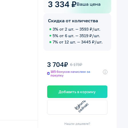
3 334 ₽
Ваша цена
Скидка от количества
3% от 2 шт. — 3593 ₽/шт.
5% от 6 шт. — 3519 ₽/шт.
7% от 12 шт. — 3445 ₽/шт.
3 704₽
6 173₽
i
185 бонусов начислим за
покупку
Добавить в корзину
К
у
и
т
ь
е
й
ч
а
п
с
с
Нашли дешевле?