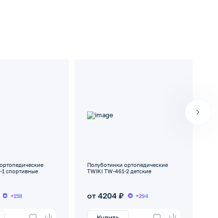
ортопедические
Полуботинки ортопедические
По
-1 спортивные
TWIKI TW-461-2 детские
TW
от 4204 ₽
о
+158
+294
Купить