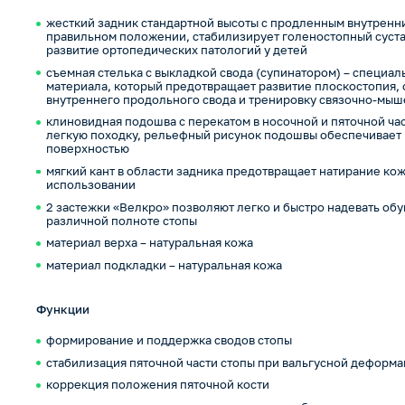
жесткий задник стандартной высоты с продленным внутренни
правильном положении, стабилизирует голеностопный суста
развитие ортопедических патологий у детей
съемная стелька с выкладкой свода (супинатором) – специал
материала, который предотвращает развитие плоскостопия,
внутреннего продольного свода и тренировку связочно-мыш
клиновидная подошва с перекатом в носочной и пяточной ча
легкую походку, рельефный рисунок подошвы обеспечивает
поверхностью
мягкий кант в области задника предотвращает натирание к
использовании
2 застежки «Велкро» позволяют легко и быстро надевать об
различной полноте стопы
материал верха – натуральная кожа
материал подкладки – натуральная кожа
Функции
формирование и поддержка сводов стопы
стабилизация пяточной части стопы при вальгусной деформ
коррекция положения пяточной кости