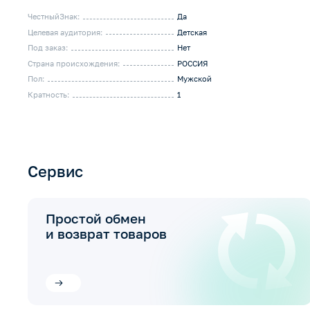
ЧестныйЗнак:
Да
Целевая аудитория:
Детская
Под заказ:
Нет
Страна происхождения:
РОССИЯ
Пол:
Мужской
Кратность:
1
Сервис
Простой обмен
и возврат товаров