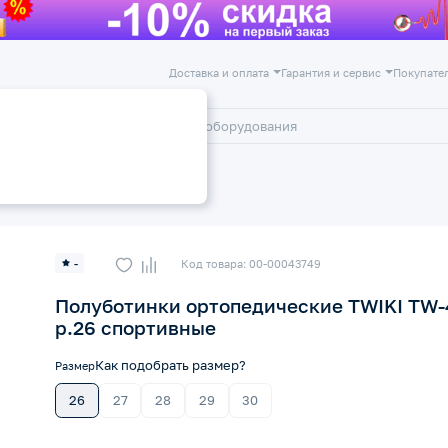
Доставка и оплата
Гарантия и сервис
Покупате
лог
Акции
-
Код товара: 00-00043749
Полуботинки ортопедические TWIKI TW-
р.26 спортивные
Как подобрать размер?
Размер
26
27
28
29
30