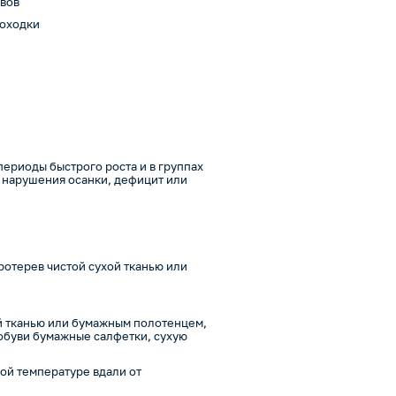
авов
походки
периоды быстрого роста и в группах
, нарушения осанки, дефицит или
ротерев чистой сухой тканью или
ой тканью или бумажным полотенцем,
обуви бумажные салфетки, сухую
ой температуре вдали от