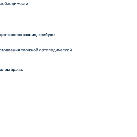
 необходимости
противопоказания, требуют
готовления сложной ортопедической
олем врача.