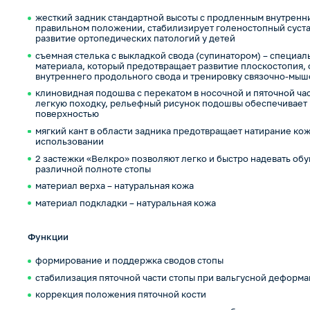
жесткий задник стандартной высоты с продленным внутренни
правильном положении, стабилизирует голеностопный суста
развитие ортопедических патологий у детей
съемная стелька с выкладкой свода (супинатором) – специал
материала, который предотвращает развитие плоскостопия,
внутреннего продольного свода и тренировку связочно-мыш
клиновидная подошва с перекатом в носочной и пяточной ча
легкую походку, рельефный рисунок подошвы обеспечивает
поверхностью
мягкий кант в области задника предотвращает натирание к
использовании
2 застежки «Велкро» позволяют легко и быстро надевать об
различной полноте стопы
материал верха – натуральная кожа
материал подкладки – натуральная кожа
Функции
формирование и поддержка сводов стопы
стабилизация пяточной части стопы при вальгусной деформ
коррекция положения пяточной кости