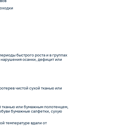
авов
походки
периоды быстрого роста и в группах
, нарушения осанки, дефицит или
ротерев чистой сухой тканью или
ой тканью или бумажным полотенцем,
обуви бумажные салфетки, сухую
ой температуре вдали от