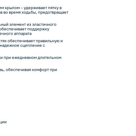
м крылом – удерживает пятку в
в во время ходьбы, предотвращает
ьный элемент из эластичного
 обеспечивает поддержку
ечного аппарата
стях обеспечивает правильную и
 надежное сцепление с
ожи при ежедневном длительном
увь, обеспечивая комфорт при
ации