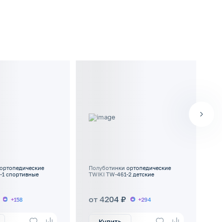
ортопедические
Полуботинки ортопедические
По
-1 спортивные
TWIKI TW-461-2 детские
TW
от 4204 ₽
о
+158
+294
Купить