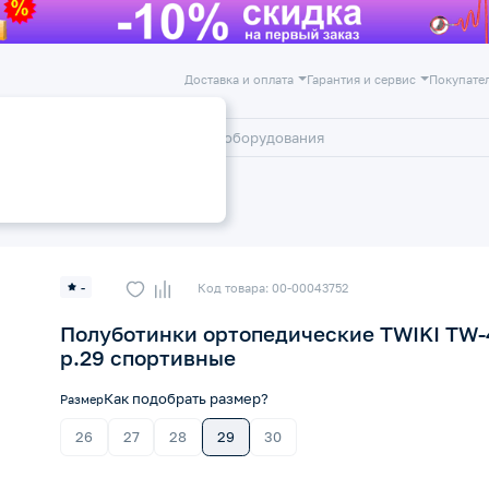
Доставка и оплата
Гарантия и сервис
Покупате
лог
Акции
-
Код товара: 00-00043752
Полуботинки ортопедические TWIKI TW-
р.29 спортивные
Как подобрать размер?
Размер
26
27
28
29
30