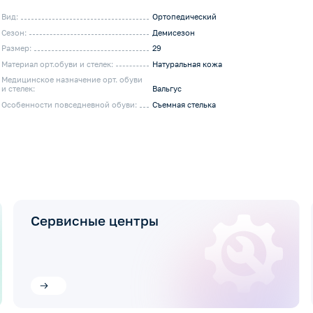
Вид:
Ортопедический
Сезон:
Демисезон
Размер:
29
Материал орт.обуви и стелек:
Натуральная кожа
Медицинское назначение орт. обуви
и стелек:
Вальгус
Особенности повседневной обуви:
Съемная стелька
Сервисные центры