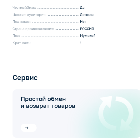
ЧестныйЗнак:
Да
Целевая аудитория:
Детская
Под заказ:
Нет
Страна происхождения:
РОССИЯ
Пол:
Мужской
Кратность:
1
Сервис
Простой обмен
и возврат товаров