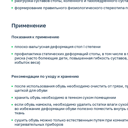
разгрузка суставов стопы, коленного и тазобедренного суст
формирование правильного физиологического стереотипа 
Применение
Показания к применению
плоско-вальгусная деформация стоп I степени
профилактика статических деформаций стопы, в том числе в 
риска (часто болеющие дети, повышенная гибкость суставов
избыток веса)
Рекомендации по уходу и хранению
после использования обувь необходимо очистить от грязи, п
щеткой для обуви
хранить обувь необходимо в темном сухом помещении
если обувь намокла, необходимо удалить остатки влаги сух
во избежание деформации обуви полезно поместить внутрь 
ткань
сушить обувь можно только естественным путем при комнатн
нагревательных приборов