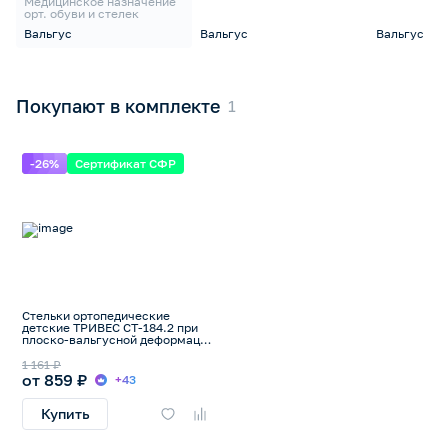
Медицинское назначение
орт. обуви и стелек
Вальгус
Вальгус
Вальгус
Покупают в комплекте
-26%
Сертификат СФР
Стельки ортопедические
детские ТРИВЕС СТ-184.2 при
плоско-вальгусной деформации
стопы
1 161 ₽
от 859 ₽
+43
Купить