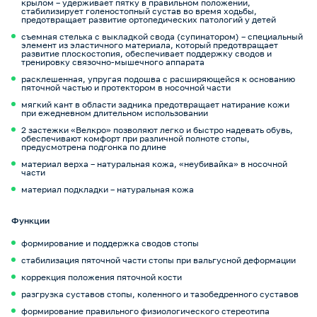
крылом – удерживает пятку в правильном положении,
стабилизирует голеностопный сустав во время ходьбы,
предотвращает развитие ортопедических патологий у детей
съемная стелька с выкладкой свода (супинатором) – специальный
элемент из эластичного материала, который предотвращает
развитие плоскостопия, обеспечивает поддержку сводов и
тренировку связочно-мышечного аппарата
расклешенная, упругая подошва с расширяющейся к основанию
пяточной частью и протектором в носочной части
мягкий кант в области задника предотвращает натирание кожи
при ежедневном длительном использовании
2 застежки «Велкро» позволяют легко и быстро надевать обувь,
обеспечивают комфорт при различной полноте стопы,
предусмотрена подгонка по длине
материал верха – натуральная кожа, «неубивайка» в носочной
части
материал подкладки – натуральная кожа
Функции
формирование и поддержка сводов стопы
стабилизация пяточной части стопы при вальгусной деформации
коррекция положения пяточной кости
разгрузка суставов стопы, коленного и тазобедренного суставов
формирование правильного физиологического стереотипа