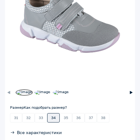
Размер
Как подобрать размер?
31
32
33
34
35
36
37
38
Все характеристики