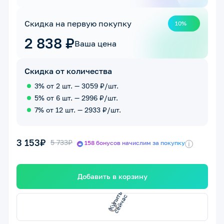
Скидка на первую покупку
10%
2 838 ₽
Ваша цена
Скидка от количества
3% от 2 шт. — 3059 ₽/шт.
5% от 6 шт. — 2996 ₽/шт.
7% от 12 шт. — 2933 ₽/шт.
3 153₽
5 733₽
158 бонусов начислим за покупку
i
Добавить в корзину
с
с
К
у
п
и
т
ь
е
й
ч
а