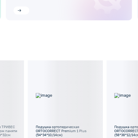
я ТРИВЕС
Подушка ортопедическая
Подушка орт
том памяти
ORTOCORRECT Premium 1 Plus
ORTOCORRECT 
9*32см
(54*34*10/14см)
(58*38*12/14с