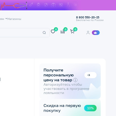
8 800 550–20–15
лям
Магазины
Бесплатно по России
0
0
0
Получите
персональную
М
цену на товар
i
Авторизуйтесь чтобы
участвовать в программе
лояльности
Скидка на первую
10%
покупку