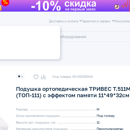
Доставка и оплата
Гарантия и сервис
Покупате
лог
Акции
ические подушки под голову
-
Код товара: 00-00018924
Подушка ортопедическая ТРИВЕС Т.511
(ТОП-111) с эффектом памяти 11*49*32см
Размер:
M
Зона применения подушки:
Под голову
Высота орт. подушки, см:
11
Материал наполнителя подушки:
Пенополиуретан