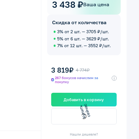
3 438 ₽
Ваша цена
Скидка от количества
3% от 2 шт. — 3705 ₽/шт.
5% от 6 шт. — 3629 ₽/шт.
7% от 12 шт. — 3552 ₽/шт.
3 819₽
4 774₽
i
267 бонусов начислим за
покупку
Добавить в корзину
К
у
п
и
т
ь
с
е
й
ч
а
с
Нашли дешевле?