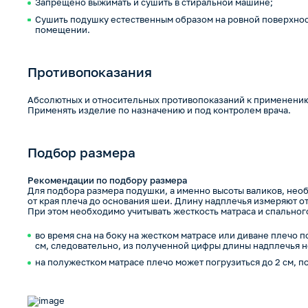
Запрещено выжимать и сушить в стиральной машине;
Сушить подушку естественным образом на ровной поверхно
помещении.
Противопоказания
Абсолютных и относительных противопоказаний к применению
Применять изделие по назначению и под контролем врача.
Подбор размера
Рекомендации по подбору размера
Для подбора размера подушки, а именно высоты валиков, нео
от края плеча до основания шеи. Длину надплечья измеряют от
При этом необходимо учитывать жесткость матраса и спальног
во время сна на боку на жестком матрасе или диване плечо п
см, следовательно, из полученной цифры длины надплечья н
на полужестком матрасе плечо может погрузиться до 2 см, п