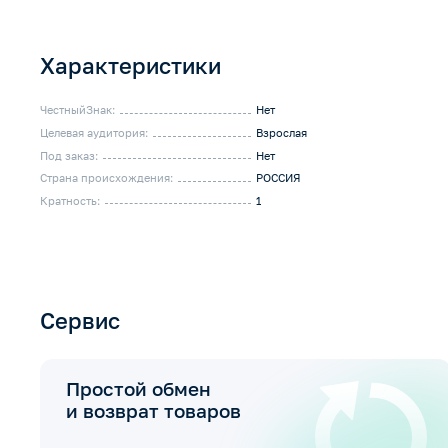
Характеристики
ЧестныйЗнак:
Нет
Целевая аудитория:
Взрослая
Под заказ:
Нет
Страна происхождения:
РОССИЯ
Кратность:
1
Сервис
Простой обмен
и возврат товаров