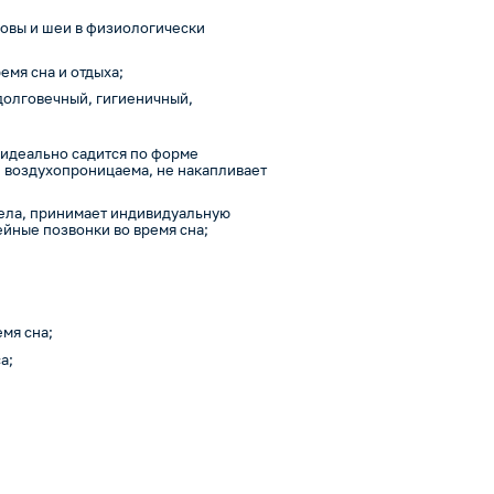
ловы и шеи в физиологически
емя сна и отдыха;
долговечный, гигиеничный,
 идеально садится по форме
, воздухопроницаема, не накапливает
тела, принимает индивидуальную
ейные позвонки во время сна;
мя сна;
а;