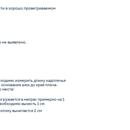
сти в хорошо проветриваемом
 не выявлено.
бходимо измерить длину надплечья
 основания шеи до края плеча.
о места:
огружается в матрас примерно на 1
еобходимо вычесть 1 см
оэтому вычитается 2 см