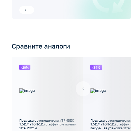
Сравните аналоги
-20%
-34%
Подушка ортопедическая ТРИВЕС
Подушка ортопедическа
Т.511М (ТОП-111) с эффектом памяти
Т.511М (ТОП-111) с эффек
11*49*32см
вакуумная упаковка 11*4