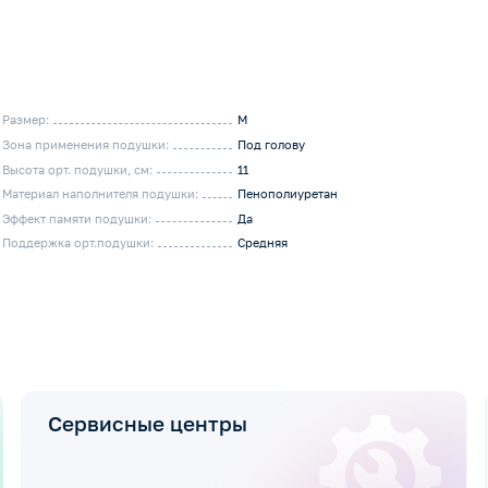
Размер:
M
Зона применения подушки:
Под голову
Высота орт. подушки, см:
11
Материал наполнителя подушки:
Пенополиуретан
Эффект памяти подушки:
Да
Поддержка орт.подушки:
Средняя
Сервисные центры