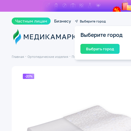
Частным лицам
Бизнесу
Выберите город
Выберите город
Ката
Выбрать город
Главная
Ортопедические изделия
Подушки ортопедические
Ортопед
-20%