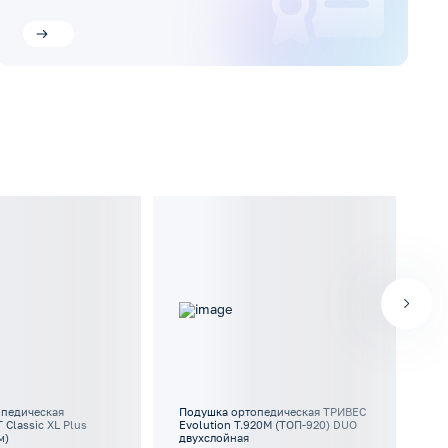
опедическая
Подушка ортопедическая ТРИВЕС
По
Classic XL Plus
Evolution Т.920М (ТОП-920) DUO
OR
м)
двухслойная
(6