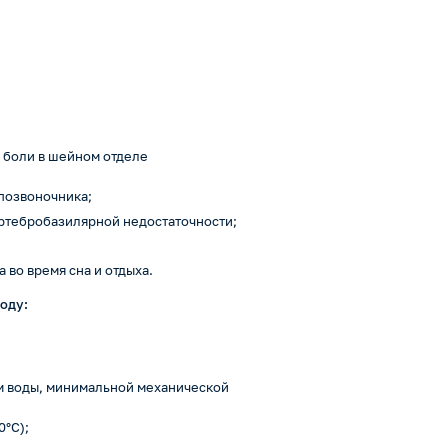
 боли в шейном отделе
позвоночника;
ртебробазилярной недостаточности;
во время сна и отдыха.
оду:
м воды, минимальной механической
0°С);