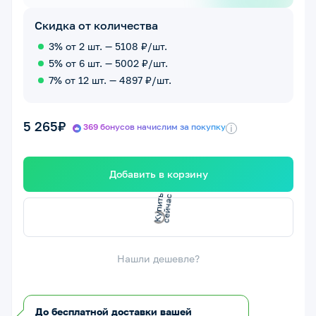
Скидка от количества
3% от 2 шт. — 5108 ₽/шт.
5% от 6 шт. — 5002 ₽/шт.
7% от 12 шт. — 4897 ₽/шт.
5 265₽
369 бонусов начислим за покупку
i
Добавить в корзину
с
с
К
у
п
и
т
ь
е
й
ч
а
Нашли дешевле?
До бесплатной доставки вашей