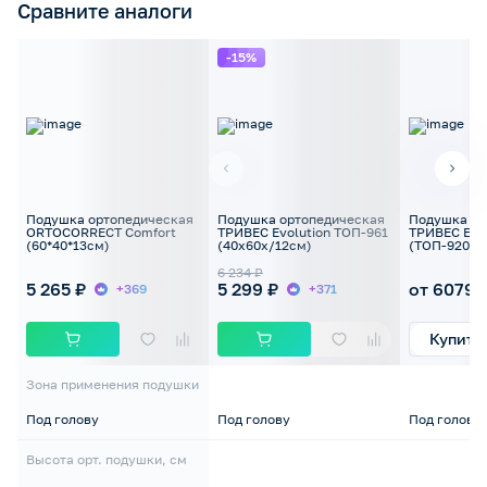
Сравните аналоги
-15%
Подушка ортопедическая
Подушка ортопедическая
Подушка ор
ORTOCORRECT Comfort
ТРИВЕС Evolution ТОП-961
ТРИВЕС Evol
(60*40*13см)
(40x60x/12см)
(ТОП-920) 
двухслойна
6 234 ₽
5 265 ₽
5 299 ₽
от 6079 
+369
+371
Купить
Зона применения подушки
Под голову
Под голову
Под голову
Высота орт. подушки, см