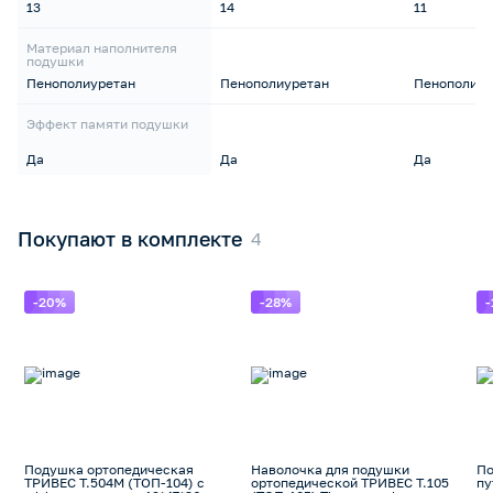
13
14
11
Материал наполнителя
подушки
Пенополиуретан
Пенополиуретан
Пенополиур
Эффект памяти подушки
Да
Да
Да
Покупают в комплекте
-20%
-28%
Подушка ортопедическая
Наволочка для подушки
По
ТРИВЕС Т.504М (ТОП-104) с
ортопедической ТРИВЕС Т.105
пу