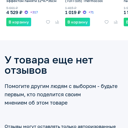
эффектом памяти 12*47*36см
(ТОП-105) Thermocool
па
(Т
5 661 ₽
1 415 ₽
1 
4 529 ₽
1 019 ₽
1
+317
+71
В корзину
В корзину
У товара еще нет
отзывов
Помогите другим людям с выбором - будьте
первым, кто поделится своим
мнением об этом товаре
Отзывы могут оставлять только авторизованные