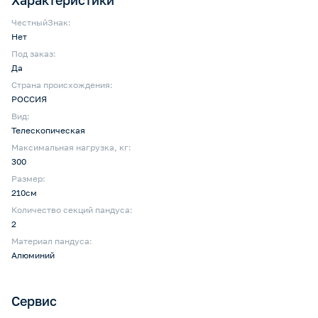
Характеристики
ЧестныйЗнак:
Нет
Под заказ:
Да
Страна происхождения:
РОССИЯ
Вид:
Телескопическая
Максимальная нагрузка, кг:
300
Размер:
210см
Количество секций пандуса:
2
Материал пандуса:
Алюминий
Сервис