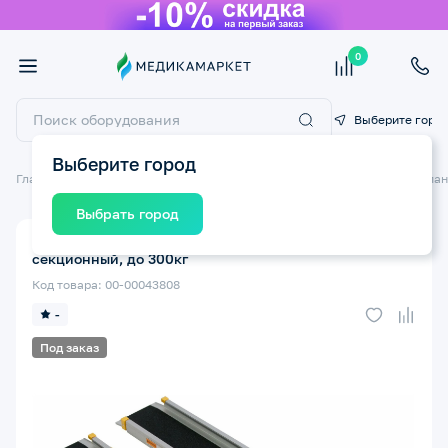
0
Выберите горо
Выберите город
Главная
Технические средства реабилитации ТСР
Подъемники и пан
Выбрать город
Пандус телескопический МЕГА-ОПТИМ 2ПТ1-210 2-
секционный, до 300кг
Код товара: 00-00043808
-
Под заказ