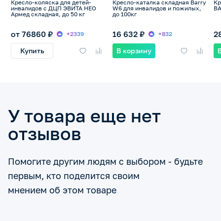
Кресло-коляска для детей-
Кресло-каталка складная Barry
Кр
инвалидов с ДЦП ЭВИТА НЕО
W6 для инвалидов и пожилых,
BA
Армед складная, до 50 кг
до 100кг
от 76860 ₽
16 632 ₽
2
+2339
+832
Купить
В корзину
У товара еще нет
отзывов
Помогите другим людям с выбором - будьте
первым, кто поделится своим
мнением об этом товаре