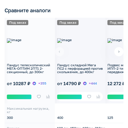
Сравните аналоги
Под заказ
Под заказ
Под заказ
Пандус телескопический
Пандус складной Мега
Подвес мяг
МЕГА-ОПТИМ 2ПТ1 2-
ПС2 с перфорацией против
ИПП-2 тип А
секционный, до 300кг
скольжения, до 400кг
передвижно
подъемника,
от 10287 ₽
от 14790 ₽
12 272 ₽
+355
+444
Максимальная нагрузка,
кг
300
400
125