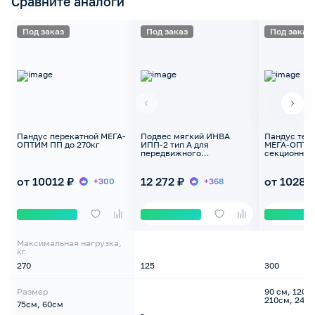
Сравните аналоги
Под заказ
Под заказ
Под заказ
Пандус перекатной МЕГА-
Подвес мягкий ИНВА
Пандус тел
ОПТИМ ПП до 270кг
ИПП-2 тип А для
МЕГА-ОПТИМ
передвижного
секционный,
подъемника, до 125кг
от 10012 ₽
12 272 ₽
от 10287
+300
+368
Максимальная нагрузка,
кг
270
125
300
Размер
90 см, 120 
210см, 240с
75см, 60см
-