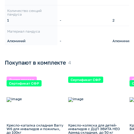
Количество секций
пандуса
1
-
2
Материал пандуса
Алюминий
-
Алюминий
Покупают в комплекте
Лидер продаж
Сертификат СФР
Сертификат СФР
Кресло-каталка складная Barry
Кресло-коляска для детей-
Кр
W6 для инвалидов и пожилых,
инвалидов с ДЦП ЭВИТА НЕО
BA
до 100кг
Армед складная, до 50 кг