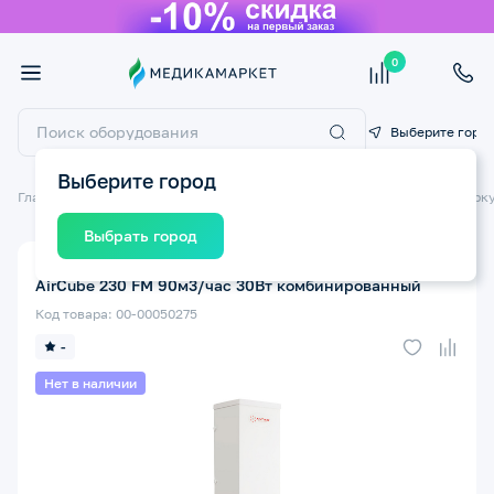
0
Выберите горо
Выберите город
Главная
Медицинские приборы
Облучатели бактерицидные/Рецирк
Выбрать город
Облучатель-Рециркулятор бактерицидный ARMED
AirCube 230 FM 90м3/час 30Вт комбинированный
Код товара: 00-00050275
-
Нет в наличии