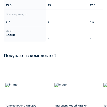
15,5
13
17,5
Вес изделия, кг
5,7
6
4,2
Цвет
Белый
-
-
Покупают в комплекте
Тонометр AND UB-202
Ультразвуковой MESH-
Те