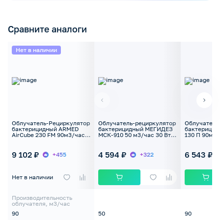
Сравните аналоги
Нет в наличии
Облучатель-Рециркулятор
Облучатель-рециркулятор
Облучатель
бактерицидный ARMED
бактерицидный МЕГИДЕЗ
бактерицид
AirCube 230 FM 90м3/час
МСК-910 50 м3/час 30 Вт
130 П 90м3/
30Вт комбинированный
настенный без фильтра
комибинир
9 102 ₽
4 594 ₽
6 543 ₽
+455
+322
Нет в наличии
Производительность
облучателя, м3/час
90
50
90