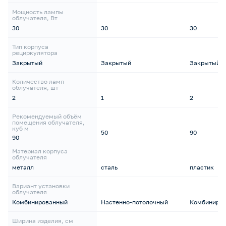
Мощность лампы
облучателя, Вт
30
30
30
Тип корпуса
рециркулятора
Закрытый
Закрытый
Закрытый
Количество ламп
облучателя, шт
2
1
2
Рекомендуемый объём
помещения облучателя,
куб м
50
90
90
Материал корпуса
облучателя
металл
сталь
пластик
Вариант установки
облучателя
Комбинированный
Настенно-потолочный
Комбиниро
Ширина изделия, см