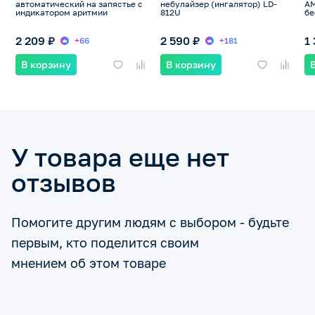
автоматический на запястье с
небулайзер (ингалятор) LD-
AM
индикатором аритмии
812U
бе
2 209 ₽
2 590 ₽
1
+66
+181
В корзину
В корзину
У товара еще нет
отзывов
Помогите другим людям с выбором - будьте
первым, кто поделится своим
мнением об этом товаре