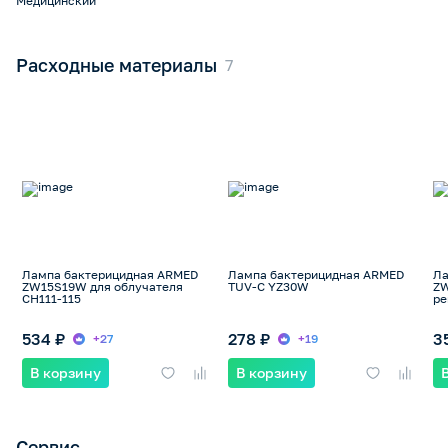
Медицинский
Расходные материалы
Лампа бактерицидная ARMED
Лампа бактерицидная ARMED
Ла
ZW15S19W для облучателя
TUV-C YZ30W
ZW
CH111-115
ре
534 ₽
278 ₽
3
+27
+19
В корзину
В корзину
Сервис