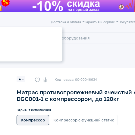
Доставка и оплата
Гарантия и сервис
Покупате
лог
Акции
олежневые и подушки
-
Код товара: 00-00046634
Матрас противопролежневый ячеистый
DGC001-1 с компрессором, до 120кг
Вариант исполнения
Компрессор
Компрессор с функцией статик