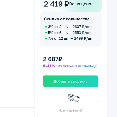
2 419 ₽
Ваша цена
Скидка от количества
3% от 2 шт. — 2607 ₽/шт.
5% от 6 шт. — 2553 ₽/шт.
7% от 12 шт. — 2499 ₽/шт.
2 687₽
i
134 бонуса начислим за покупку
Добавить в корзину
К
у
п
т
ь
е
й
ч
а
и
с
с
Нашли дешевле?