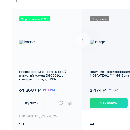
Сертификат СФР
Под заказ
Матрас противопролежневый
Подушка противопролеж
ячеистый Армед DGC001-1 с
MEGA-TZ-01 (44*44*8см)
компрессором, до 120кг
от 2687 ₽
2 474 ₽
+134
+74
Купить
Заказать
Ширина изделия, см
90
44