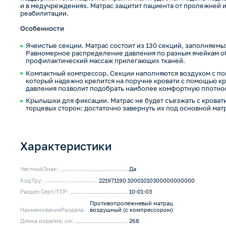
и в медучреждениях. Матрас защитит пациента от пролежней 
реабилитации.
Особенности
Ячеистые секции. Матрас состоит из 130 секций, заполняемы
Равномерное распределение давления по разным ячейкам о
профилактический массаж прилегающих тканей.
Компактный компрессор. Секции наполняются воздухом с п
который надежно крепится на поручне кровати с помощью к
давления позволит подобрать наиболее комфортную плотнос
Крылышки для фиксации. Матрас не будет съезжать с крова
торцевых сторон: достаточно завернуть их под основной мат
Характеристики
ЧестныйЗнак:
Да
КодТру:
221971190.10001010300000000000
Раздел Серт/ТСР:
10-01-03
Противопролежневый матрац
НаименованиеРаздела:
воздушный (с компрессором)
Длина изделия, см:
268