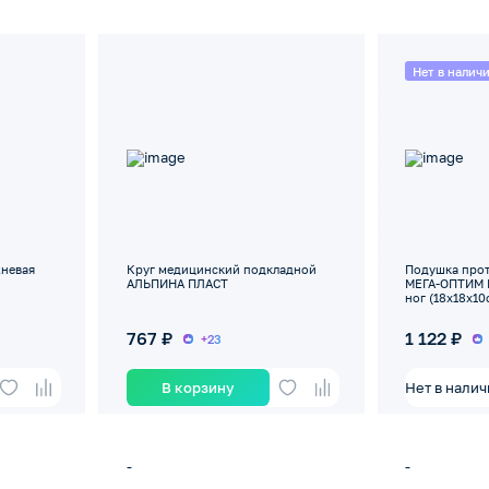
Нет в налич
невая
Круг медицинский подкладной
Подушка про
АЛЬПИНА ПЛАСТ
МЕГА-ОПТИМ M
ног (18х18х10
767 ₽
1 122 ₽
+23
Нет в нали
В корзину
-
-