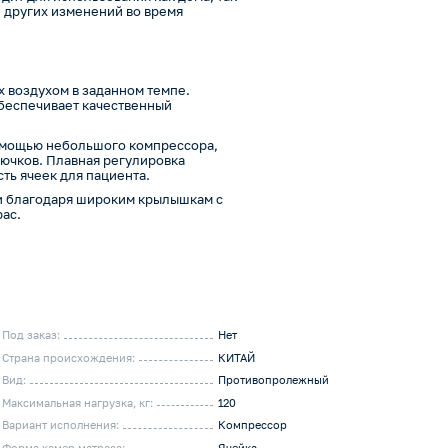
и других изменений во время
х воздухом в заданном темпе.
беспечивает качественный
омощью небольшого компрессора,
рючков. Плавная регулировка
ть ячеек для пациента.
ти благодаря широким крылышкам с
рас.
Под заказ:
Нет
Страна происхождения:
КИТАЙ
Вид:
Противопролежный
Максимальная нагрузка, кг:
120
Вариант исполнения:
Компрессор
Форма камер матраса:
Ячейка