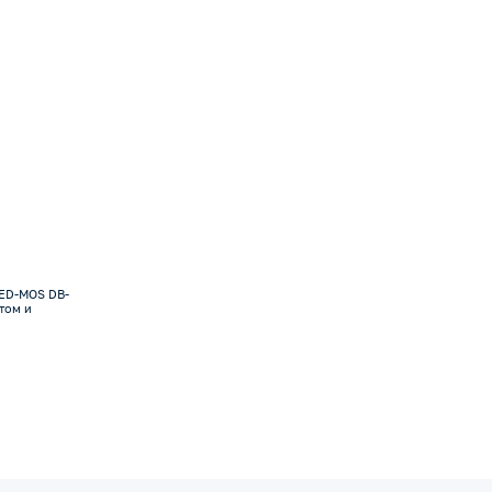
MED-MOS DB-
етом и