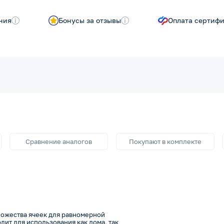
ния
i
Бонусы за отзывы
i
Оплата сертиф
Сравнение аналогов
Покупают в комплекте
ножества ячеек для равномерной
дит для использования как дома, так