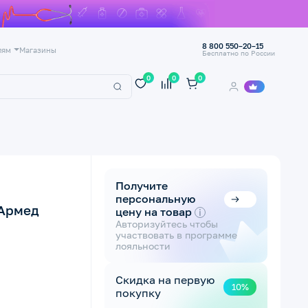
8 800 550–20–15
лям
Магазины
Бесплатно по России
0
0
0
Получите
персональную
 Армед
цену на товар
i
Авторизуйтесь чтобы
участвовать в программе
лояльности
Скидка на первую
10%
покупку