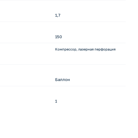
1,7
0,
150
1
Компрессор, лазерная перфорация
-
Баллон
-
1
1