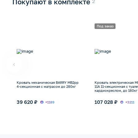
Покупают в комплекте
Под заказ
Кровать механическая BARRY MB2pp
Кровать электрическая 
4-секционная с матрасом до 280кг
11А 11-секционная с туал
кардиокреслом, до 180кг
39 620 ₽
107 028 ₽
+1189
+3211