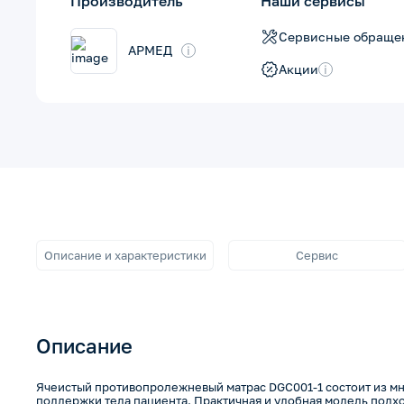
Производитель
Наши сервисы
Сервисные обраще
АРМЕД
i
Акции
i
Описание и характеристики
Сервис
Описание
Ячеистый противопролежневый матрас DGC001-1 состоит из м
поддержки тела пациента. Практичная и удобная модель подхо