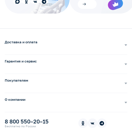
Доставка и оплата
Самовывоз
Доставка курьером
Гарантия и сервис
Доставка транспортной компанией
Сопровождение обращений
Способы оплаты
Ремонт и услуги
Покупателям
Возврат и обмен
Бизнесу
Сервисные центры
Оптовым покупателям
Бонусная программа b2b
Сервисные центры по России
О компании
Частным лицам
Как сделать заказ
О нас
Бонусная программа
Бонусные баллы за отзывы
Пресс-центр
Ортопедические стельки под заказ
8 800 550–20–15
В «Медикамаркет» с картой «Халва»
Контакты
Прокат медицинской техники
Бесплатно по России
Электронный сертификат СФР