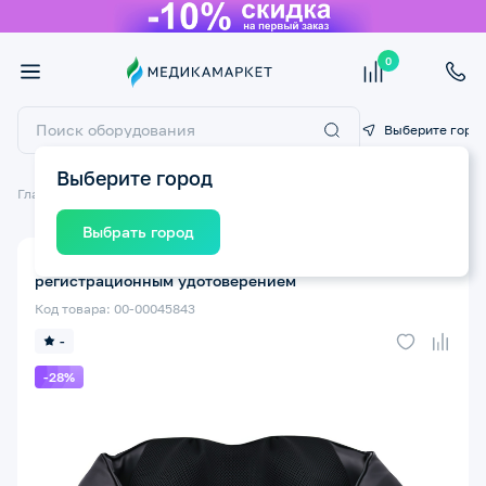
0
Выберите горо
Выберите город
Главная
Массажное оборудование
Массажеры для шеи и плеч
Выбрать город
Массажер для шеи и плеч Kragen GESS 012 с
регистрационным удотоверением
Код товара: 00-00045843
-
-28%