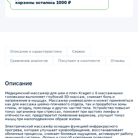
корзины осталось 1000 ₽
Описание и характеристики
Сервис
Сравнение аналогов
Покупают в комплекте
Отзывы
Описание
Медицинский массажер для шеи и плеч Kragen с 6 массажными
головками выполняет глубокий 3D-массаж, снимает боль и
напряжение в мышцах. Массажер универсален и может применяться
как для массажа шейно-плечевого отдела, так и проработки зоны
спины, ягодиц, поясницы и других частей тела. Устройство повысит
тонус организма при стрессах, поможет при застоях лимфы и
отёчности ног, предотвратит появление варикоза, улучшит тонус
мышц при малоподвижном образе жизни.
Электрический массажёр оснащен функцией инфракрасного
прогрева, которая улучшает кровообращение, восстанавливает
обменные процессы, снимает болевые ощущения, активирует работу
иммунной системы. Форма и способ крепления позволяют