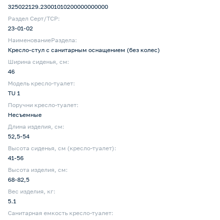
325022129.23001010200000000000
Раздел Серт/ТСР:
23-01-02
НаименованиеРаздела:
Кресло-стул с санитарным оснащением (без колес)
Ширина сиденья, см:
46
Модель кресло-туалет:
TU 1
Поручни кресло-туалет:
Несъемные
Длина изделия, см:
52,5-54
Высота сиденья, см (кресло-туалет):
41-56
Высота изделия, см:
68-82,5
Вес изделия, кг:
5.1
Санитарная емкость кресло-туалет: