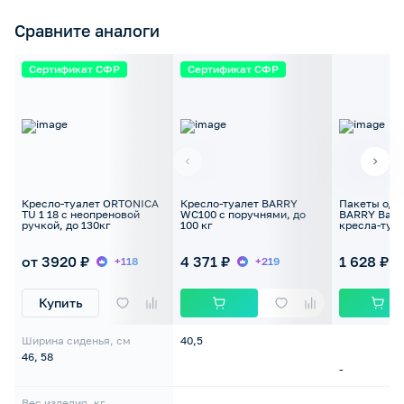
Сравните аналоги
Сертификат СФР
Сертификат СФР
Кресло-туалет ORTONICA
Кресло-туалет BARRY
Пакеты одн
TU 1 18 с неопреновой
WC100 с поручнями, до
BARRY Bag 
ручкой, до 130кг
100 кг
кресла-туа
от 3920 ₽
4 371 ₽
1 628 ₽
+118
+219
Купить
Ширина сиденья, см
40,5
46, 58
-
Вес изделия, кг