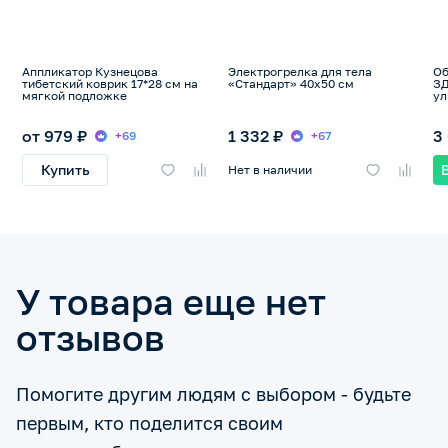
Аппликатор Кузнецова
Электрогрелка для тела
Об
тибетский коврик 17*28 см на
«Стандарт» 40х50 см
З
мягкой подложке
ул
от 979 ₽
1 332 ₽
3
+69
+67
Купить
Нет в наличии
У товара еще нет
отзывов
Помогите другим людям с выбором - будьте
первым, кто поделится своим