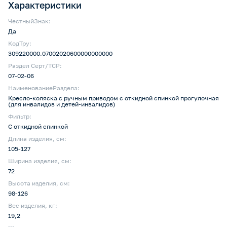
Характеристики
ЧестныйЗнак:
Да
КодТру:
309220000.07002020600000000000
Раздел Серт/ТСР:
07-02-06
НаименованиеРаздела:
Кресло-коляска с ручным приводом с откидной спинкой прогулочная
(для инвалидов и детей-инвалидов)
Фильтр:
С откидной спинкой
Длина изделия, см:
105-127
Ширина изделия, см:
72
Высота изделия, см:
98-126
Вес изделия, кг:
19,2