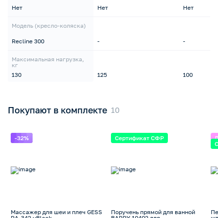
Нет
Нет
Нет
Модель (кресло-коляска)
Recline 300
-
-
Максимальная нагрузка,
кг
130
125
100
Покупают в комплекте
-32%
Сертификат СФР
Массажер для шеи и плеч GESS
Поручень прямой для ванной
Пе
RA-342 uBlack
BARRY 10402 для
шт