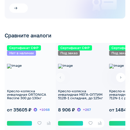
Сравните аналоги
Сертификат СФР
Сертификат СФР
Сертифик
Нет в наличии
Под заказ
Под заказ
Кресло-коляска
Кресло-коляска
Кресло-кол
инвалидная ORTONICA
инвалидная МЕГА-ОПТИМ
инвалидна
Recline 300 до 130кг
512B-1 складная, до 125кг
712N-1 с ру
приводом, д
от 35605 ₽
8 906 ₽
от 14844
+1068
+267