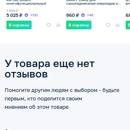
многофункциональный
самоподнимания инвалидов и
вп
пожилых, до 115кг
бо
7 390 ₽
5 025 ₽
960 ₽
6
+151
+48
В корзину
В корзину
У товара еще нет
отзывов
Помогите другим людям с выбором - будьте
первым, кто поделится своим
мнением об этом товаре