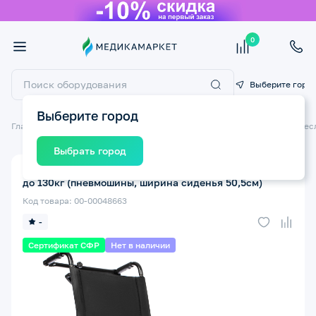
0
Выберите горо
Выберите город
Главная
Технические средства реабилитации ТСР
Инвалидные крес
Выбрать город
Кресло-коляска инвалидная ORTONICA Recline 300
до 130кг (пневмошины, ширина сиденья 50,5см)
Код товара: 00-00048663
-
Сертификат СФР
Нет в наличии