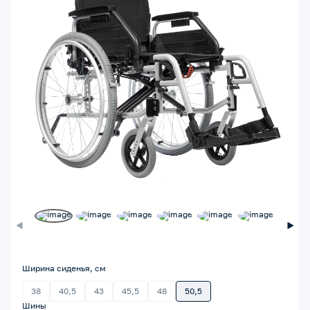
Ширина сиденья, см
38
40,5
43
45,5
48
50,5
Шины