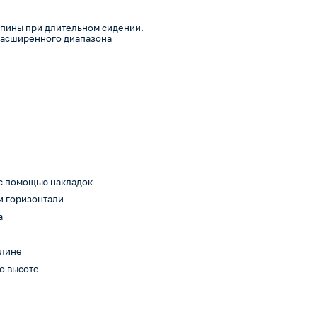
 спины при длительном сидении.
расширенного диапазона
 с помощью накладок
и горизонтали
а
длине
о высоте