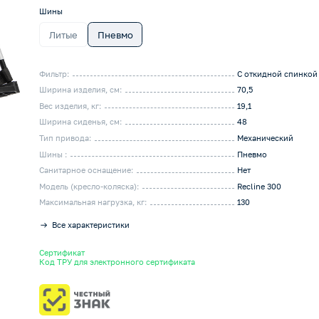
Шины
Литые
Пневмо
Фильтр:
С откидной спинкой
Ширина изделия, см:
70,5
Вес изделия, кг:
19,1
Ширина сиденья, см:
48
Тип привода:
Механический
Шины :
Пневмо
Санитарное оснащение:
Нет
Модель (кресло-коляска):
Recline 300
Максимальная нагрузка, кг:
130
Все характеристики
Сертификат
Код ТРУ для электронного сертификата