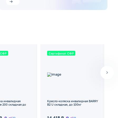
 СФР
Сертификат СФР
П
ка инвалидная
Кресло-коляска инвалидная BARRY
Кр
e 200 складная до
B2 U складная, до 100кг
ОП
пр
₽
14 415 ₽
о
+670
+721