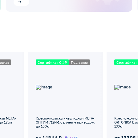
заказ
Сертификат СФР
Под заказ
Сертификат
ная МЕГА-
Кресло-коляска инвалидная МЕГА-
Кресло-коляс
до 125кг
ОПТИМ 712N-1 с ручным приводом,
ORTONICA Bas
до 100кг
130кг
от 14844 ₽
от 13398 
+445