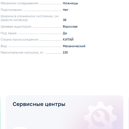
Механизм складывания:
Ножницы
Подголовник:
Нет
Ширина в сложенном состоянии, см
(кресло-коляска):
38
Целевая аудитория:
Взрослая
Под заказ:
Да
Страна происхождения:
КИТАЙ
Вид:
Механический
Максимальная нагрузка, кг:
130
Сервисные центры