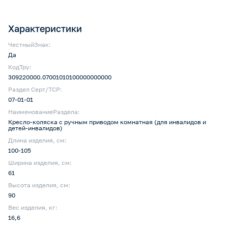
Характеристики
ЧестныйЗнак:
Да
КодТру:
309220000.07001010100000000000
Раздел Серт/ТСР:
07-01-01
НаименованиеРаздела:
Кресло-коляска с ручным приводом комнатная (для инвалидов и
детей-инвалидов)
Длина изделия, см:
100-105
Ширина изделия, см:
61
Высота изделия, см:
90
Вес изделия, кг:
16,6