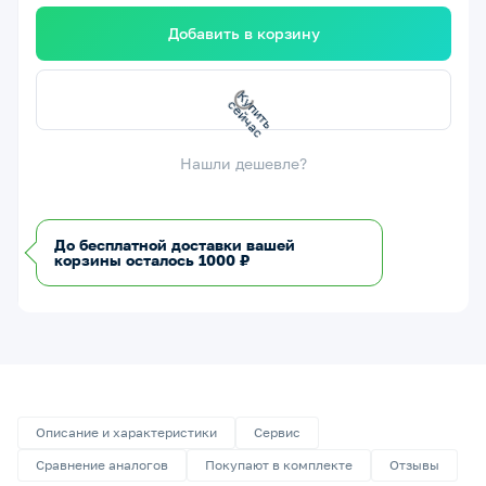
Добавить в корзину
с
К
у
п
и
т
ь
с
е
й
ч
а
Нашли дешевле?
До бесплатной доставки вашей
корзины осталось 1000 ₽
Описание и характеристики
Сервис
Сравнение аналогов
Покупают в комплекте
Отзывы