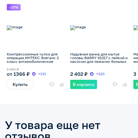
-25%
Компрессионные чулки для
Надувная ванна для мытья
Ма
операции ИНТЕКС Элеганс 2
головы BARRY 61017 с лейкой и
ме
класс антиэмболические
насосом для лежачих больных
ин
1 821 ₽
от 1366 ₽
2 402 ₽
3
+131
+120
Купить
В корзину
У товара еще нет
отзывов