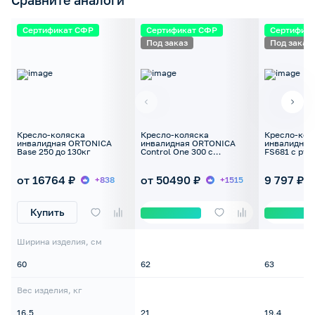
Сравните аналоги
Сертификат СФР
Сертификат СФР
Сертифик
Под заказ
Под заказ
Кресло-коляска
Кресло-коляска
Кресло-кол
инвалидная ORTONICA
инвалидная ORTONICA
инвалидна
Base 250 до 130кг
Control One 300 с
FS681 с ру
приводом для управления
до 100кг
одной рукой, до 130кг
от 16764 ₽
от 50490 ₽
9 797 ₽
+838
+1515
Купить
Ширина изделия, см
60
62
63
Вес изделия, кг
16,5
21
19,4