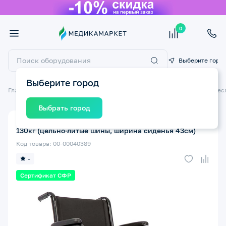
0
Выберите горо
Выберите город
Главная
Технические средства реабилитации ТСР
Инвалидные крес
Выбрать город
Кресло-коляска инвалидная ORTONICA Base 250 до
130кг (цельно-литые шины, ширина сиденья 43см)
Код товара: 00-00040389
-
Сертификат СФР